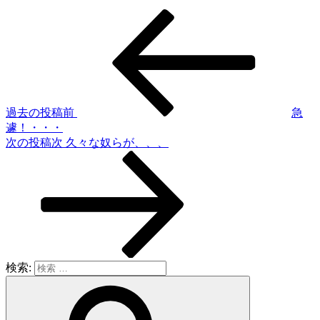
過去の投稿
前
急
遽！・・・
次の投稿
次
久々な奴らが、、、
検索: