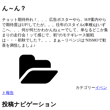
ん～ん？
チョット期待外れ！、、、広告ポスターやら、H/P案内やら
で期待度はUP?してたが。。。往年のスタイル(車種)はいず
こへ、、、何が何だかわかんねぇーでして、単なるどこか集
まりの走行会！ッて感じで、初”のモテギレース観戦
は・・・初秋でした？。。。まぁ～リベンジは‘NISMOで歓
喜を満悦しましょ♪
カテゴリー
イベン
ト報告
投稿ナビゲーション