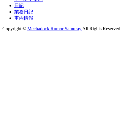
日記
業務日記
車両情報
Copyright ©
Mechadock Rumor Samuray
All Rights Reserved.