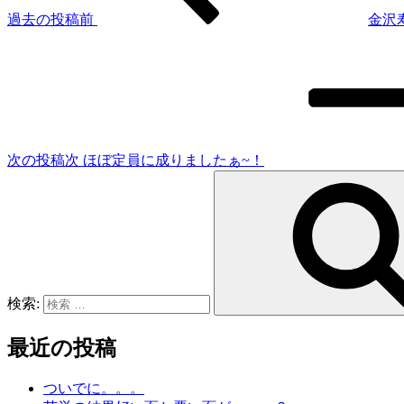
過去の投稿
前
金沢
次の投稿
次
ほぼ定員に成りましたぁ~！
検索:
最近の投稿
ついでに。。。