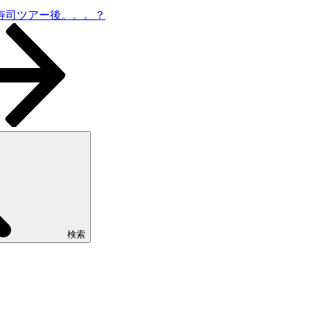
寿司ツアー後。。。？
検索