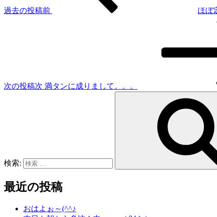
過去の投稿
前
ほぼ
次の投稿
次
満タンに成りまして。。。
検索:
最近の投稿
おはよぉ～(^^♪