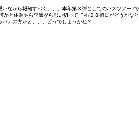
思いながら報知すべく。。。本年第３弾としてのバスツアー♪
何かと体調やら季節がら思い切って〝４/２８初日がどうかなと
っパナの方がと、、、どうでしょうかね？