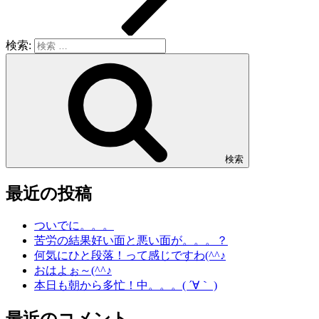
検索:
検索
最近の投稿
ついでに。。。
苦労の結果好い面と悪い面が。。。？
何気にひと段落！って感じですわ(^^♪
おはよぉ～(^^♪
本日も朝から多忙！中。。。( ´∀｀ )