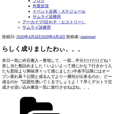
ブログ
作業近況
イベント企画・スケジュール
サムライ診療所
アーカイブ(旧Ｈ/Ｐ・ヒストリー）
サムライ診療所
投稿日:
2020年4月4日
2020年4月4日
投稿者:
superuser
らしく成りましたわぃ、、、
本日一気に砕石搬入～整地して、一面…半分だけだけどね！
差し当た敷詰めました！いよいよって感じかな？行きかう人
たち普段より興味津々って感じました♪中条宇以降にはオー
プン垂れ幕？公開と成るんでより一層何が出来るのか、どー
成るのか〝話題性湧いてくるでしょうよ！？早くデカトラ完
成させ追い込み搬送一気に進行させねばね。。。