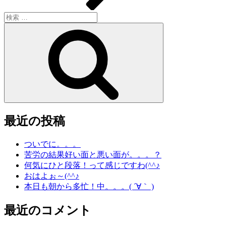
検
索:
検
索
最近の投稿
ついでに。。。
苦労の結果好い面と悪い面が。。。？
何気にひと段落！って感じですわ(^^♪
おはよぉ～(^^♪
本日も朝から多忙！中。。。( ´∀｀ )
最近のコメント