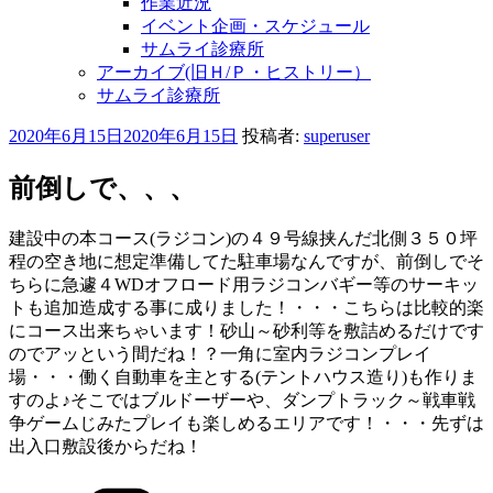
作業近況
イベント企画・スケジュール
サムライ診療所
アーカイブ(旧Ｈ/Ｐ・ヒストリー）
サムライ診療所
投
2020年6月15日
2020年6月15日
投稿者:
superuser
稿
日:
前倒しで、、、
建設中の本コース(ラジコン)の４９号線挟んだ北側３５０坪
程の空き地に想定準備してた駐車場なんですが、前倒しでそ
ちらに急遽４WDオフロード用ラジコンバギー等のサーキッ
トも追加造成する事に成りました！・・・こちらは比較的楽
にコース出来ちゃいます！砂山～砂利等を敷詰めるだけです
のでアッという間だね！？一角に室内ラジコンプレイ
場・・・働く自動車を主とする(テントハウス造り)も作りま
すのよ♪そこではブルドーザーや、ダンプトラック～戦車戦
争ゲームじみたプレイも楽しめるエリアです！・・・先ずは
出入口敷設後からだね！
カ