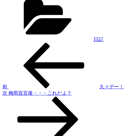
テ
ゴ
リ
ー
日記
過
投
去
稿
の
投
ナ
稿
ビ
ゲ
前
久々デー！
次
次
梅雨宣言後・・・これだよ？
ー
の
シ
投
稿
ョ
ン