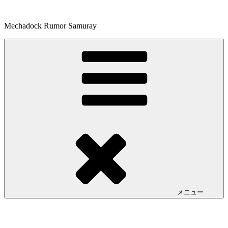
コ
ン
Mechadock Rumor Samuray
テ
ン
ツ
へ
ス
キ
ッ
プ
メニュー