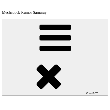
コ
ン
Mechadock Rumor Samuray
テ
ン
ツ
へ
ス
キ
ッ
プ
メニュー