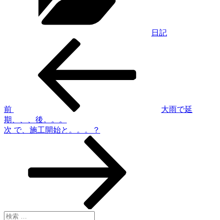
ー
日記
過
投
去
稿
の
投
ナ
稿
ビ
ゲ
前
大雨で延
期、、、後。。。
ー
次
次
で、施工開始と。。。？
シ
の
投
ョ
稿
ン
検