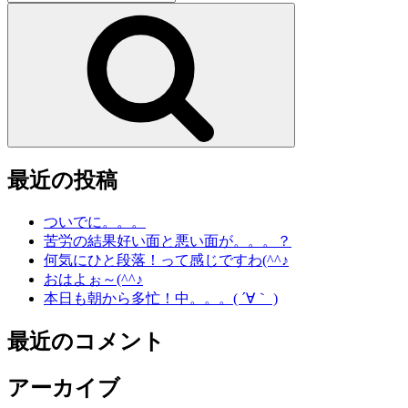
索:
検
索
最近の投稿
ついでに。。。
苦労の結果好い面と悪い面が。。。？
何気にひと段落！って感じですわ(^^♪
おはよぉ～(^^♪
本日も朝から多忙！中。。。( ´∀｀ )
最近のコメント
アーカイブ