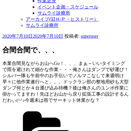
作業近況
イベント企画・スケジュール
サムライ診療所
アーカイブ(旧Ｈ/Ｐ・ヒストリー）
サムライ診療所
投
2020年7月10日
2020年7月10日
投稿者:
superuser
稿
日:
合間合間で、、、
本業合間見ながらお山へGo！、、、まぁ～いいタイミング
で雨を避けれて細かな作業・・・俺さんはダンプで砂運び！
シルバー隊も午前中のお手伝いでノルマこなして来週明け
早々に他作業遂行へと。。。ドックラン部の整地用砂も大型
ダンプ何とか４台運び込み待機？後は俺さんのユンボ作業に
掛かってますわ！先ほどお山から戻り拡張工事の設計するん
だわぃ(^^♪今週末は雨でサーキット休業かな？
カ
テ
ゴ
リ