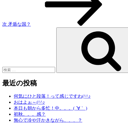
稿
ョ
ン
次
矛盾な国？
検
索:
最近の投稿
何気にひと段落！って感じですわ(^^♪
おはよぉ～(^^♪
本日も朝から多忙！中。。。( ´∀｀ )
初秋。。。感？
無心で冷や汗かきながら、、、？