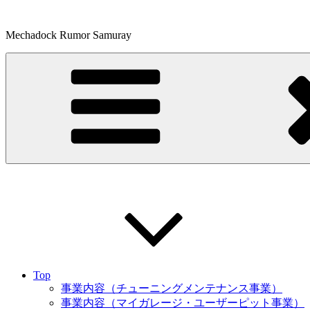
コ
ン
Mechadock Rumor Samuray
テ
ン
ツ
へ
ス
キ
ッ
プ
Top
事業内容（チューニングメンテナンス事業）
事業内容（マイガレージ・ユーザーピット事業）