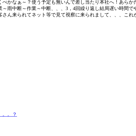
くべかなぁ～？使う予定も無いんで差し当たり本社へ！あらか
業～雨中断～作業～中断、、、3，4回繰り返し結局遅い時間で
お客さん来られてネット等で見て視察に来られまして、、、これ
。。。？