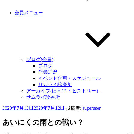
会員メニュー
ブログ(会員)
ブログ
作業近況
イベント企画・スケジュール
サムライ診療所
アーカイブ(旧Ｈ/Ｐ・ヒストリー）
サムライ診療所
投
2020年7月12日
2020年7月12日
投稿者:
superuser
稿
日:
あいにくの雨との戦い？