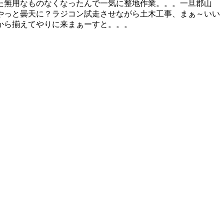
た無用なものなくなったんで一気に整地作業。。。一旦郡山
やっと曇天に？ラジコン試走させながら土木工事、まぁ～いい
から揃えてやりに来まぁーすと。。。