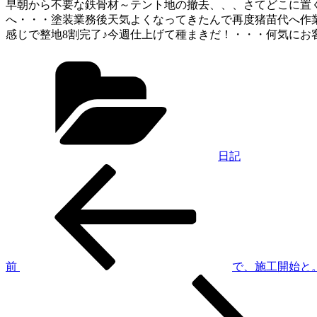
早朝から不要な鉄骨材～テント地の撤去、、、さてどこに置
へ・・・塗装業務後天気よくなってきたんで再度猪苗代へ作
感じで整地8割完了♪今週仕上げて種まきだ！・・・何気に
カ
テ
ゴ
リ
ー
日記
過
投
去
稿
の
投
ナ
稿
ビ
ゲ
前
で、施工開始と
次
ー
の
シ
投