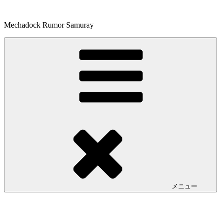
コ
ン
Mechadock Rumor Samuray
テ
ン
ツ
へ
ス
キ
ッ
プ
メニュー