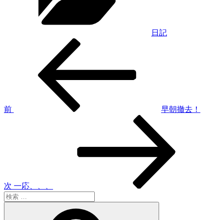
ー
日記
過
投
去
稿
の
投
ナ
稿
ビ
ゲ
前
早朝撤去！
次
ー
の
シ
投
稿
ョ
ン
次
一応、、、
検
索:
検
索