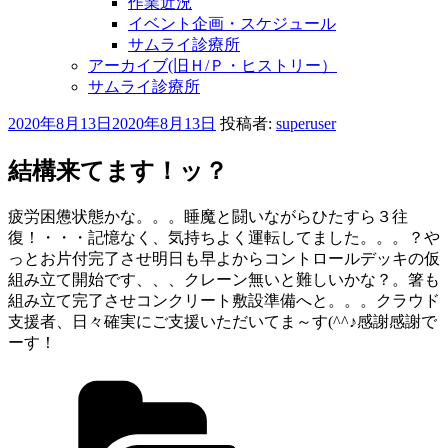
作業近況
イベント企画・スケジュール
サムライ診療所
アーカイブ(旧Ｈ/Ｐ・ヒストリー）
サムライ診療所
投
2020年8月13日
2020年8月13日
投稿者:
superuser
稿
日:
結構来てます！ッ？
疲労困憊状態かな。。。睡魔と闘いながらひたすら３往
復！・・・記憶なく、気持ちよく運転してました。。。？や
っとお片付完了させ明日も早よからコントロールデッキの仮
組み立て開始です、、、クレーン無いと難しいかな？。箸も
組み立て完了させコンクリート敷設準備へと。。。クラウド
支援者、日々確実にご支援いただいてま～す(^^♪感謝感謝で
ーす！
カ
テ
ゴ
リ