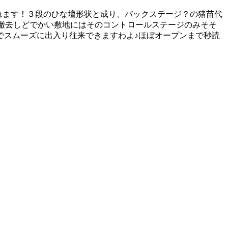
されます！３段のひな壇形状と成り、バックステージ？の猪苗代
も撤去しどでかい敷地にはそのコントロールステージのみそそ
でスムーズに出入り往来できますわよ♪ほぼオープンまで秒読