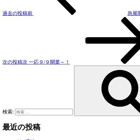
過去の投稿
前
急展
次の投稿
次
一応９/９開業～！
検索:
最近の投稿