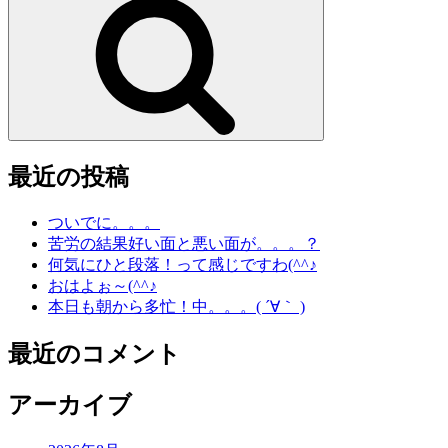
索
最近の投稿
ついでに。。。
苦労の結果好い面と悪い面が。。。？
何気にひと段落！って感じですわ(^^♪
おはよぉ～(^^♪
本日も朝から多忙！中。。。( ´∀｀ )
最近のコメント
アーカイブ