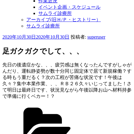
作業近況
イベント企画・スケジュール
サムライ診療所
アーカイブ(旧Ｈ/Ｐ・ヒストリー）
サムライ診療所
投
2020年10月30日
2020年10月30日
投稿者:
superuser
稿
日:
足ガクガクでして、、、
先日の後遺症かな、、、疲労感は無くなったんですがしゃが
んだり、運転静姿勢が数十分同じ固定体で居て新規稼働？す
る時もう重だるく？次の工程が苦痛な状況です！午後は
久々？集中本業作業、、、ＲＢ２６久々いじってました！さ
て明日は最終日です、状況見ながら午後以降お山へ材料持参
で準備に行くベカー！？
カ
テ
ゴ
リ
ー