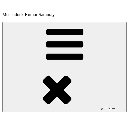
コ
ン
Mechadock Rumor Samuray
テ
ン
ツ
へ
ス
キ
ッ
プ
メニュー