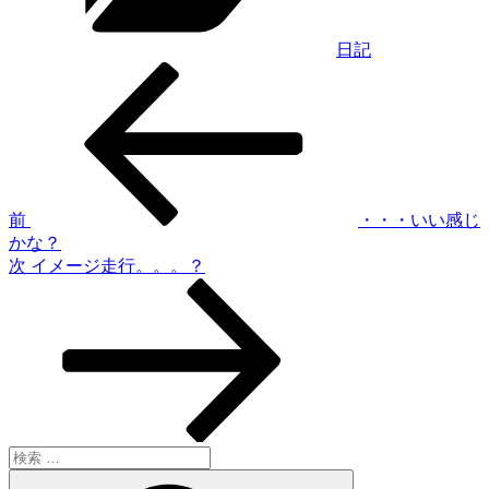
日記
過
投
去
稿
の
投
ナ
稿
ビ
ゲ
前
・・・いい感じ
かな？
ー
次
次
イメージ走行。。。？
シ
の
投
ョ
稿
ン
検
索:
検