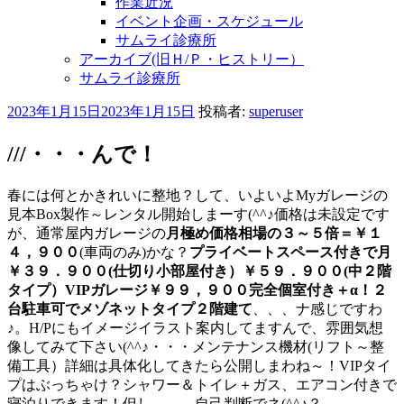
作業近況
イベント企画・スケジュール
サムライ診療所
アーカイブ(旧Ｈ/Ｐ・ヒストリー）
サムライ診療所
投
2023年1月15日
2023年1月15日
投稿者:
superuser
稿
日:
///・・・んで！
春には何とかきれいに整地？して、いよいよMyガレージの
見本Box製作～レンタル開始しまーす(^^♪価格は未設定です
が、通常屋内ガレージの
月極め価格相場の３～５倍＝￥１
４，９００
(車両のみ)かな？
プライベートスペース付きで月
￥３９．９００(仕切り小部屋付き）￥５９．９００(中２階
タイプ）VIPガレージ￥９９，９００完全個室付き＋α！２
台駐車可でメゾネットタイプ２階建て
、、、ナ感じですわ
♪。H/Pにもイメージイラスト案内してますんで、雰囲気想
像してみて下さい(^^♪・・・メンテナンス機材(リフト～整
備工具）詳細は具体化してきたら公開しまわね～！VIPタイ
プはぶっちゃけ？シャワー＆トイレ＋ガス、エアコン付きで
寝泊りできます！但し、、、自己判断でネ(^^♪？