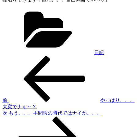
カ
テ
ゴ
リ
ー
日記
過
投
去
稿
の
投
ナ
稿
ビ
ゲ
前
やっぱり、、、
大変でナぁ～？
ー
次
次
もう、、、手間暇の時代ではナイか。。。
シ
の
投
ョ
稿