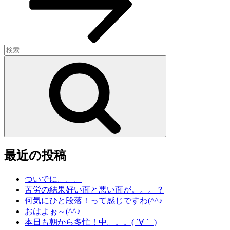
ン
検
索:
検
索
最近の投稿
ついでに。。。
苦労の結果好い面と悪い面が。。。？
何気にひと段落！って感じですわ(^^♪
おはよぉ～(^^♪
本日も朝から多忙！中。。。( ´∀｀ )