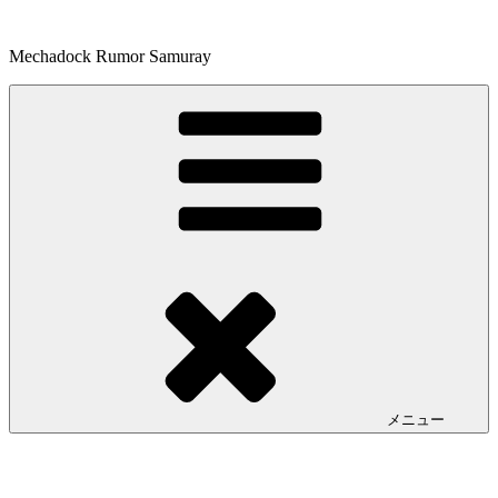
コ
ン
Mechadock Rumor Samuray
テ
ン
ツ
へ
ス
キ
ッ
プ
メニュー