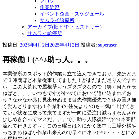
ブログ
作業近況
イベント企画・スケジュール
サムライ診療所
アーカイブ(旧Ｈ/Ｐ・ヒストリー）
サムライ診療所
投稿日:
2025年4月2日
2025年4月2日
投稿者:
superuser
再稼働！(^^♪助っ人。。。
本業部所のスポット的作業も立て込んできており、先ほどま
で３時間ほど本業従事してました！がまだまだ足りんですわ
ぃ。この大荒れで屋根壁もうズタズタなので（笑）何とかせ
ねばと、、、いつもですがすべてにおいて追い込まれてお
り？なかなか兆し見出せぬまま目先作業優先で？休み置き無
く励んどりますわ！作業料(外注先よりの)も一気に上げてき
ていい状況に成って来てますが一向に受注は減らずわんさか
ひしめき合ってマスだ。。。で、助っ人隊復活で(^^♪本業部
流れて行きます～、この日曜日はとにかく集中し工場外構や
っちまわねば小作業出来んので早々にネッ(^^♪・・・とにか
く屋根先だ！