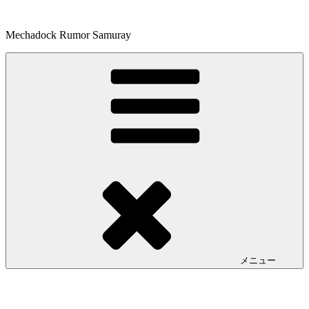
コ
ン
Mechadock Rumor Samuray
テ
ン
ツ
へ
ス
キ
ッ
プ
メニュー