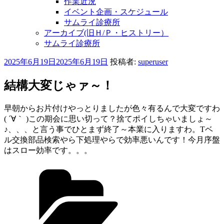
作業近況
イベント企画・スケジュール
サムライ診療所
アーカイブ(旧Ｈ/Ｐ・ヒストリー）
サムライ診療所
投
2025年6月19日
2025年6月19日
投稿者:
superuser
稿
日:
結構大変じゃァ～！
早朝からお片付けやっとりましたが色々有るんで大変ですわ
( ´∀｀ )この期会に思い切って？捨てポイしちゃいましょ～
♪、、、と言う事でひとまず終了～本業に入りますわ。Tベ
ル交換部品検索やら下処理やらで効率悪いんです！今月序盤
はスロー効率です。。。
カ
テ
ゴ
リ
ー