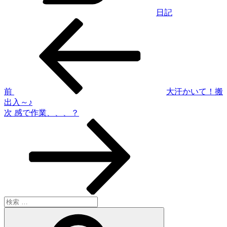
日記
過
投
去
稿
の
投
ナ
稿
ビ
ゲ
前
大汗かいて！搬
出入～♪
ー
次
次
感で作業、、、？
シ
の
投
ョ
稿
ン
検
索:
検
索