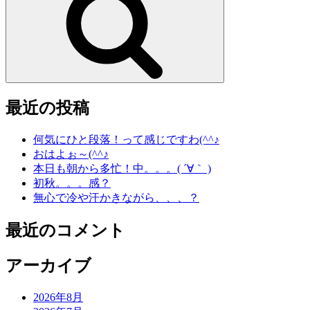
最近の投稿
何気にひと段落！って感じですわ(^^♪
おはよぉ～(^^♪
本日も朝から多忙！中。。。( ´∀｀ )
初秋。。。感？
無心で冷や汗かきながら、、、？
最近のコメント
アーカイブ
2026年8月