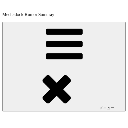
コ
ン
Mechadock Rumor Samuray
テ
ン
ツ
へ
ス
キ
ッ
プ
メニュー