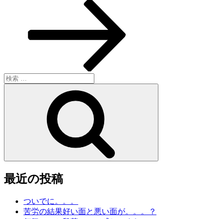
シ
の
投
ョ
稿
ン
検
索:
検
索
最近の投稿
ついでに。。。
苦労の結果好い面と悪い面が。。。？