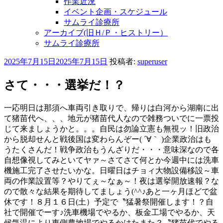
作業近況
イベント企画・スケジュール
サムライ診療所
アーカイブ(旧Ｈ/Ｐ・ヒストリー）
サムライ診療所
投
2025年7月15日
2025年7月15日
投稿者:
superuser
稿
日:
さて・・・選挙だ！？
一応明日は那須へ車両引き取りで、帰りは白河から湖南に出
て猪苗代へ、、、地元が猪苗代人なので雑務ついでに一票投
じて来ましょうかと。。。自民は勿論立憲も無視ッ！旧政治
から脱却せんと戦後国は変わらんぞー( ´∀｀ )企業政治はも
うたくさんだ！戦争政治もうんざりだ・・・意味深なので各
自想像視してみといてヤァ～さてさて何とか今週中には洗車
機施工完了させたいかな。日曜日はチョィ大物設備移設～車
両の作業設置等？やりてぇ～なぁ～！夜は選挙開放速報？な
ので散々な結果を期待してましょう(^^♪あと一ヶ月ほどで盆
休です！８月１６日(土）予定で〝猛暑祭開催します！？自
社で開催でーす♪洗車機場でやるか、板金工場でやるか、天
候気温により東側農地場でやるかはたまた？〝猪苗代でやる