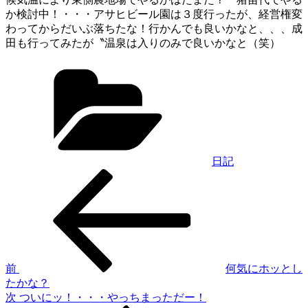
か検討中！・・・アサヒビール園は３度行ったが、経営権変
わってからだいぶ落ちたな！行かんでも良いかなと、、、成
田も行ってみたが〝温泉は入りのみで良いかなと（笑）
カ
テ
ゴ
リ
ー
日記
過
投
去
稿
の
投
ナ
稿
ビ
ゲ
前
何気にホッとし
たかな？
ー
次
次
ついにッ！・・・やっちまっただー！