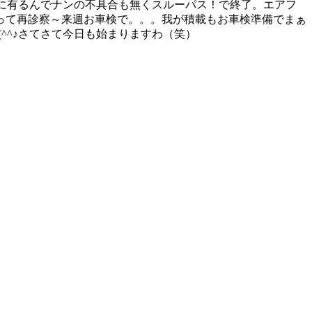
足元に有るんでナンの不具合も無くスルーパス！で終了。エアフ
って再診察～来週お車検で。。。我が積載もお車検準備でまぁ
^^♪さてさて今日も始まりますわ（笑）