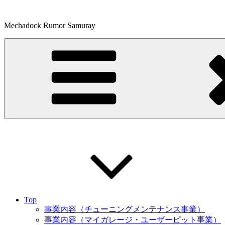
コ
ン
Mechadock Rumor Samuray
テ
ン
ツ
へ
ス
キ
ッ
プ
Top
事業内容（チューニングメンテナンス事業）
事業内容（マイガレージ・ユーザーピット事業）