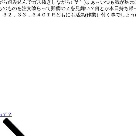
ながら踏み込んでガス抜きしながら( ´∀｀ )まぁ～いつも我が
ものものを注文喰らって難病のＺを見舞い？何とか本日持ち帰
３２，３３，３４ＧＴＲどもにも活気(作業）付く事でしょう(
って？