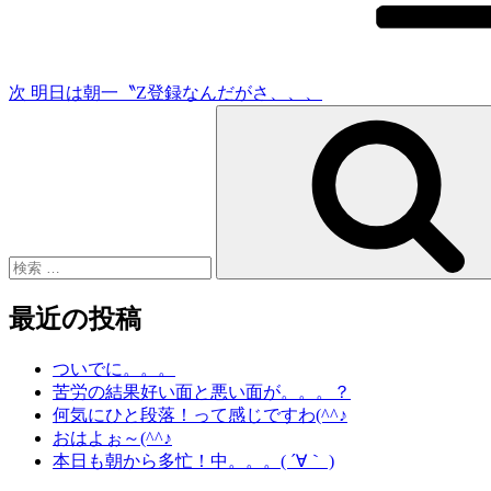
稿
ョ
ン
次
明日は朝一〝Z登録なんだがさ、、、
検
索:
最近の投稿
ついでに。。。
苦労の結果好い面と悪い面が。。。？
何気にひと段落！って感じですわ(^^♪
おはよぉ～(^^♪
本日も朝から多忙！中。。。( ´∀｀ )