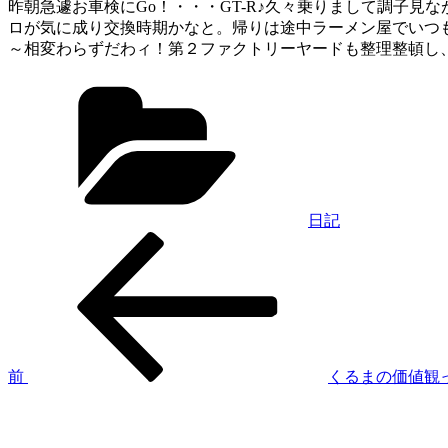
昨朝急遽お車検にGo！・・・GT-R♪久々乗りまして調子見
ロが気に成り交換時期かなと。帰りは途中ラーメン屋でいつ
～相変わらずだわィ！第２ファクトリーヤードも整理整頓し、
カ
テ
ゴ
リ
ー
日記
過
投
去
稿
の
投
ナ
稿
ビ
ゲ
前
くるまの価値観
次
ー
の
シ
投