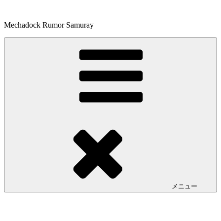
コ
ン
Mechadock Rumor Samuray
テ
ン
ツ
へ
ス
キ
ッ
プ
メニュー