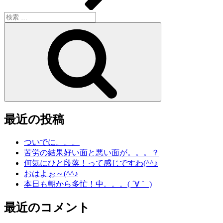
検
索:
検
索
最近の投稿
ついでに。。。
苦労の結果好い面と悪い面が。。。？
何気にひと段落！って感じですわ(^^♪
おはよぉ～(^^♪
本日も朝から多忙！中。。。( ´∀｀ )
最近のコメント