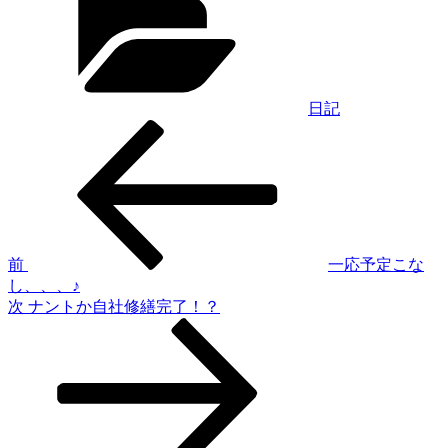
ゴ
リ
ー
日記
過
投
去
稿
の
投
ナ
稿
ビ
ゲ
前
一応予定こな
し、、、♪
ー
次
次
ナントか自社修繕完了！？
シ
の
投
ョ
稿
ン