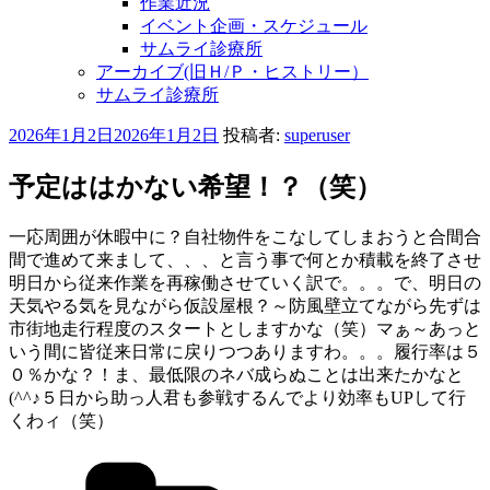
作業近況
イベント企画・スケジュール
サムライ診療所
アーカイブ(旧Ｈ/Ｐ・ヒストリー）
サムライ診療所
投
2026年1月2日
2026年1月2日
投稿者:
superuser
稿
日:
予定ははかない希望！？（笑）
一応周囲が休暇中に？自社物件をこなしてしまおうと合間合
間で進めて来まして、、、と言う事で何とか積載を終了させ
明日から従来作業を再稼働させていく訳で。。。で、明日の
天気やる気を見ながら仮設屋根？～防風壁立てながら先ずは
市街地走行程度のスタートとしますかな（笑）マぁ～あっと
いう間に皆従来日常に戻りつつありますわ。。。履行率は５
０％かな？！ま、最低限のネバ成らぬことは出来たかなと
(^^♪５日から助っ人君も参戦するんでより効率もUPして行
くわィ（笑）
カ
テ