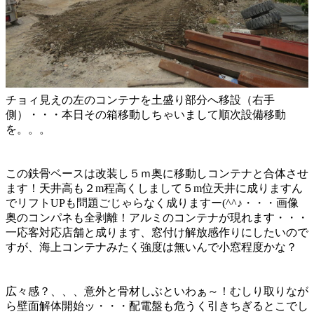
チョィ見えの左のコンテナを土盛り部分へ移設（右手
側）・・・本日その箱移動しちゃいまして順次設備移動
を。。。
この鉄骨ベースは改装し５ｍ奥に移動しコンテナと合体させ
ます！天井高も２m程高くしまして５m位天井に成りますん
でリフトUPも問題ごじゃらなく成りますー(^^♪・・・画像
奥のコンパネも全剥離！アルミのコンテナが現れます・・・
一応客対応店舗と成ります、窓付け解放感作りにしたいので
すが、海上コンテナみたく強度は無いんで小窓程度かな？
広々感？、、、意外と骨材しぶといわぁ～！むしり取りなが
ら壁面解体開始ッ・・・配電盤も危うく引きちぎるとこでし