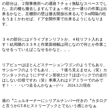
の部分は、２階事務所への通路？チョィ無駄なスペースでし
た。左の棚も撤去しますんでまぁ～何とか一通りの作業は出
来るかなと。左棚部の壁は撤去開放出来るんで３m間隔の柱
をうまくかわせば、ドア全開作業で出来るようにもなりま
す。
３４の部分にはドライブオンリフトか、４柱リフト入れま
す！結局隣の３３Ｒと作業面積幅は同じなので何とか作業こ
なせるっていえばこなせるかなと。。。
リアビューはほとんどステーションワゴンのようでもあり、
サンルーフのようでもあり、、、？後ろ見えません（笑）カ
ウンタックのようにデザイン形状だけ？ほぼバックでの走行
はしない仕様ですわ（笑）車庫入れはドアミラーでのみで
す！・・・いつ走るんかなぁ～(^^♪ 2024.3.21現在
過の〝ニュルオーナーにシリアルナンバー付きの〝カタログ
と言うかGT-Rヒストリーブックとでもいう感じかなぁ