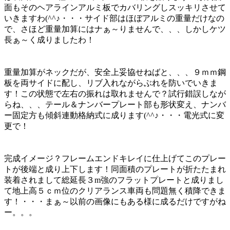
面もそのヘアラインアルミ板でカバリングしスッキリさせて
いきますわ(^^♪・・・サイド部はほぼアルミの重量だけなの
で、さほど重量加算にはナぁ～りませんで、、、しかしケツ
長ぁ～く成りましたわ！
重量加算がネックだが、安全上妥協せねばと、、、９ｍｍ鋼
板を両サイドに配し、リブ入れながらぶれを防いでいきま
す！この状態で左右の振れは取れませんで？試行錯誤しなが
らね、、、テール＆ナンバープレート部も形状変え、ナンバ
ー固定方も傾斜連動格納式に成ります(^^♪・・・電光式に変
更で！
完成イメージ？フレームエンドキレイに仕上げてこのプレー
トが後端と成り上下します！同面積のプレートが折たたまれ
装着されまして総延長３m強のフラットプレートと成りまし
て地上高５ｃｍ位のクリアランス車両も問題無く積降できま
す！・・・まぁ～以前の画像にもある様に成るだけですがね
ー。。。