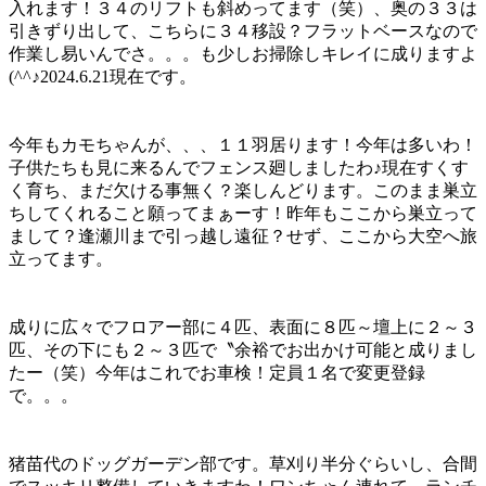
入れます！３４のリフトも斜めってます（笑）、奥の３３は
引きずり出して、こちらに３４移設？フラットベースなので
作業し易いんでさ。。。も少しお掃除しキレイに成りますよ
(^^♪2024.6.21現在です。
今年もカモちゃんが、、、１１羽居ります！今年は多いわ！
子供たちも見に来るんでフェンス廻しましたわ♪現在すくす
く育ち、まだ欠ける事無く？楽しんどります。このまま巣立
ちしてくれること願ってまぁーす！昨年もここから巣立って
まして？逢瀬川まで引っ越し遠征？せず、ここから大空へ旅
立ってます。
成りに広々でフロアー部に４匹、表面に８匹～壇上に２～３
匹、その下にも２～３匹で〝余裕でお出かけ可能と成りまし
たー（笑）今年はこれでお車検！定員１名で変更登録
で。。。
猪苗代のドッグガーデン部です。草刈り半分ぐらいし、合間