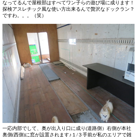
なってるんで屋根部はすべてワン子らの遊び場に成ります！
探検アスレチック風な使い方出来るんで贅沢なドックラン？
ですわ。。。（笑）
一応内部でして、奥が出入り口に成り(道路側）右側が本社
奥側(西側)に窓が設置されます♪１/３手前が私のエリアで雑