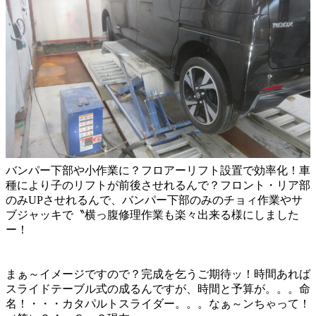
バンパー下部や小作業に？フロアーリフト設置で効率化！車
種により子のリフトが前後させれるんで？フロント・リア部
のみUPさせれるんで、バンパー下部のみのチョィ作業やサ
ブジャッキで〝横っ腹修理作業も楽々出来る様にしました
ー！
まぁ～イメージですので？完成を乞うご期待ッ！時間あれば
スライドテーブル式の成るんですが、時間と予算が。。。命
名！・・・カタパルトスライダー。。。なぁ～ンちゃって！