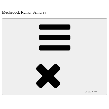
コ
ン
Mechadock Rumor Samuray
テ
ン
ツ
へ
ス
キ
ッ
プ
メニュー