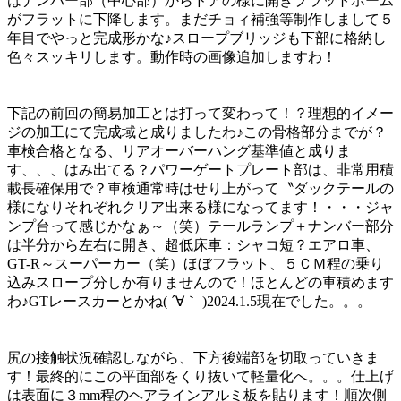
はナンバー部（中心部）からドアの様に開きプラットホーム
がフラットに下降します。まだチョィ補強等制作しまして５
年目でやっと完成形かな♪スロープブリッジも下部に格納し
色々スッキリします。動作時の画像追加しますわ！
下記の前回の簡易加工とは打って変わって！？理想的イメー
ジの加工にて完成域と成りましたわ♪この骨格部分までが？
車検合格となる、リアオーバーハング基準値と成りま
す、、、はみ出てる？パワーゲートプレート部は、非常用積
載長確保用で？車検通常時はせり上がって〝ダックテールの
様になりそれぞれクリア出来る様になってます！・・・ジャ
ンプ台って感じかなぁ～（笑）テールランプ＋ナンバー部分
は半分から左右に開き、超低床車：シャコ短？エアロ車、
GT-R～スーパーカー（笑）ほぼフラット、５ＣＭ程の乗り
込みスロープ分しか有りませんので！ほとんどの車積めます
わ♪GTレースカーとかね( ´∀｀ )2024.1.5現在でした。。。
尻の接触状況確認しながら、下方後端部を切取っていきま
す！最終的にこの平面部をくり抜いて軽量化へ。。。仕上げ
は表面に３mm程のヘアラインアルミ板を貼ります！順次側