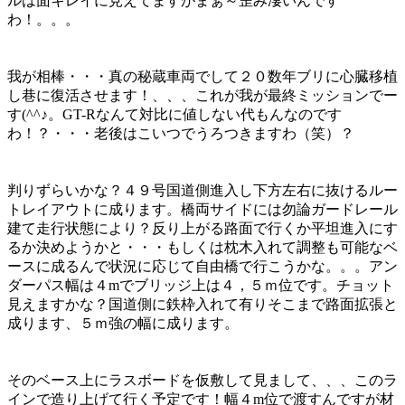
ルは面キレイに見えてますがまぁ～歪み凄いんです
わ！。。。
我が相棒・・・真の秘蔵車両でして２０数年ブリに心臓移植
し巷に復活させます！、、、これが我が最終ミッションでー
す(^^♪。GT-Rなんて対比に値しない代もんなのです
わ！？・・・老後はこいつでうろつきますわ（笑）？
判りずらいかな？４９号国道側進入し下方左右に抜けるルー
トレイアウトに成ります。橋両サイドには勿論ガードレール
建て走行状態により？反り上がる路面で行くか平坦進入にす
るか決めようかと・・・もしくは枕木入れて調整も可能なベ
ースに成るんで状況に応じて自由橋で行こうかな。。。アン
ダーパス幅は４mでブリッジ上は４，５ｍ位です。チョット
見えますかな？国道側に鉄枠入れて有りそこまで路面拡張と
成ります、５ｍ強の幅に成ります。
そのベース上にラスボードを仮敷して見まして、、、このラ
インで造り上げて行く予定です！幅４m位で渡すんですが材