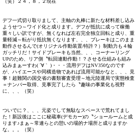
（笑）２４，８，２現在
デフ一式切り取りまして、主軸の丸棒に新たな材料差し込み
ようせつ～ワイド化と成ります。デフが抵抗に成って稼働
重々しい訳ですが、無くなれば左右完全独立回転と成り、重
量軽減～転がり抵抗無くなります、、、ブレーキはこのまま
動作させるんで(オリジナル作動装置/特許？）制動力も４輪
ガッチリだ！サイドブレーキも当然、、、コーナーリング
UPのため、リア側〝転回連動作動！？させる仕組みも組み
込みまぁーすわ( ´∀｀ )・・・流用デフはNV350なのです
が、ハイエースや同構造物であれば流用可能かなと、、、見
事！超難関の国交省の書類審査受理～地元陸運局で実態検査
＝ナンバー取得、見事完了したら〝趣味の事業化も視野
に、、、（笑）
ついでに？、、、元姿でして無駄なスペースで荒れてまし
た！新設後はここに秘蔵車(デモカー)の〝ショールームと成
ります♪まぁ～常連らとの憩いの場的ナ場所と成りますか
な。。。（笑）