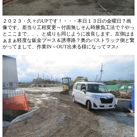
２０２３・久々のUPです！・・・本日１３日の金曜日？画
像です。差当り工程変更～付面無しそん時勝負工法で？やっ
とここまで、、、と成りも同じように改良します。左側はま
ぁまぁ軽度な鈑金ブース＆誘導路？奥のバストラック側と繋
がってまして、作業IN～OUT出来る様になってマス♪