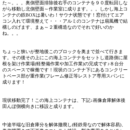
た～。。。奥側壁面排除後右手のコンテナを９０度転回しな
がら移動し北側壁面～作業室に成ります。。。しかし海上コ
ンテナの鉄BOXは暑いわ！サウナ状態です！窓付けてエア
コン入れて環境整えて・・・アルミのコンテナは扇風機で結
構しのげます、まぁ～２重構造なのでそれで好いのか
ね。。。
ちょっと狭いが整地後このブロックを奥まで並べて行きま
す。その後その上にこの海上コンテナをセットし道路側に屋
根を架け作業場(軽整備作業や加工作業)の完成です♪８台分
のスペースで稼働です！現状のコンテナ下にあるコンクリー
トベース部が重作業(フレーム修正等レストア専用スパンに
成ります！
現状移動完了！この海上コンテナは、下記↓画像倉庫解体後
田んぼ側横向きに移設と成ります。
中途半端な旧倉庫分を解体撤廃し(軽鉄骨なので解体容易)、