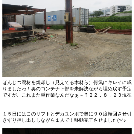
ほんじつ廃材を焼却し（見えてる木材ら）何気にキレイに成
りましたわ！奥のコンテナ下部を未解決ながら埋め戻す予定
ですが、これまた重作業なんだなぁ～？２２，８，２３現在
１５日にはこのリフトとデカユンボで奥に９０度転回させ引
きずり押し出ししながら１人で！移動完了させました(^^♪