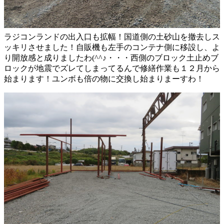
ラジコンランドの出入口も拡幅！国道側の土砂山を撤去しス
ッキリさせました！自販機も左手のコンテナ側に移設し、よ
り開放感と成りましたわ(^^♪・・・西側のブロック土止めブ
ロックが地震でズレてしまってるんで修繕作業も１２月から
始まります！ユンボも倍の物に交換し始まりまーすわ！