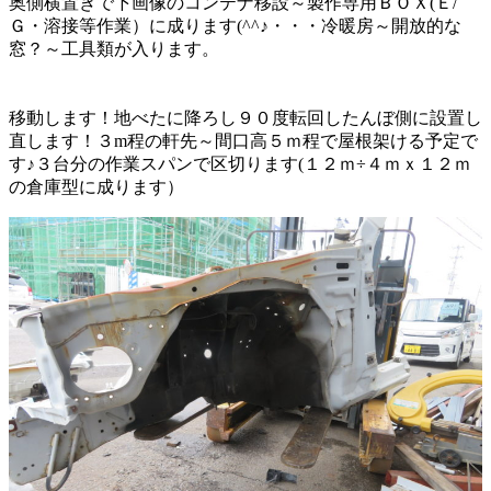
奥側横置きで下画像のコンテナ移設～製作専用ＢＯＸ(Ｅ/
Ｇ・溶接等作業）に成ります(^^♪・・・冷暖房～開放的な
窓？～工具類が入ります。
移動します！地べたに降ろし９０度転回したんぼ側に設置し
直します！３m程の軒先～間口高５ｍ程で屋根架ける予定で
す♪３台分の作業スパンで区切ります(１２ｍ÷４ｍｘ１２ｍ
の倉庫型に成ります）