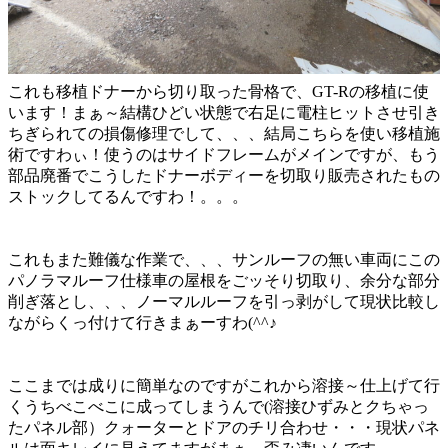
これも移植ドナーから切り取った骨格で、GT-Rの移植に使
います！まぁ～結構ひどい状態で右足に電柱ヒットさせ引き
ちぎられての損傷修理でして、、、結局こちらを使い移植施
術ですわぃ！使うのはサイドフレームがメインですが、もう
部品廃番でこうしたドナーボディーを切取り販売されたもの
ストックしてるんですわ！。。。
これもまた難儀な作業で、、、サンルーフの無い車両にこの
パノラマルーフ仕様車の屋根をごッそり切取り、余分な部分
削ぎ落とし、、、ノーマルルーフを引っ剥がして現状比較し
ながらくっ付けて行きまぁーすわ(^^♪
ここまでは成りに簡単なのですがこれから溶接～仕上げて行
くうちべこべこに成ってしまうんで(溶接ひずみとクちゃっ
たパネル部）クォーターとドアのチリ合わせ・・・現状パネ