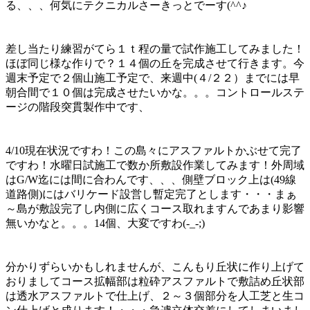
る、、、何気にテクニカルさーきっとでーす(^^♪
差し当たり練習がてら１ｔ程の量で試作施工してみました！
ほぼ同じ様な作りで？１４個の丘を完成させて行きます。今
週末予定で２個山施工予定で、来週中(４/２２）までには早
朝合間で１０個は完成させたいかな。。。コントロールステ
ージの階段突貫製作中です、
4/10現在状況ですわ！この島々にアスファルトかぶせて完了
ですわ！水曜日試施工で数か所敷設作業してみます！外周域
はG/W迄には間に合わんです、、、側壁ブロック上は(49線
道路側)にはバリケード設営し暫定完了とします・・・まぁ
～島が敷設完了し内側に広くコース取れますんであまり影響
無いかなと。。。14個、大変ですわ(-_-;)
分かりずらいかもしれませんが、こんもり丘状に作り上げて
おりましてコース拡幅部は粒砕アスファルトで敷詰め丘状部
は透水アスファルトで仕上げ、２～３個部分を人工芝と生コ