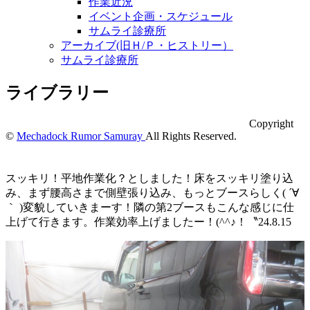
作業近況
イベント企画・スケジュール
サムライ診療所
アーカイブ(旧Ｈ/Ｐ・ヒストリー）
サムライ診療所
ライブラリー
Copyright
©
Mechadock Rumor Samuray
All Rights Reserved.
スッキリ！平地作業化？としました！床をスッキリ塗り込
み、まず腰高さまで側壁張り込み、もっとブースらしく( ´∀
｀ )変貌していきまーす！隣の第2ブースもこんな感じに仕
上げて行きます。作業効率上げましたー！(^^♪！〝24.8.15