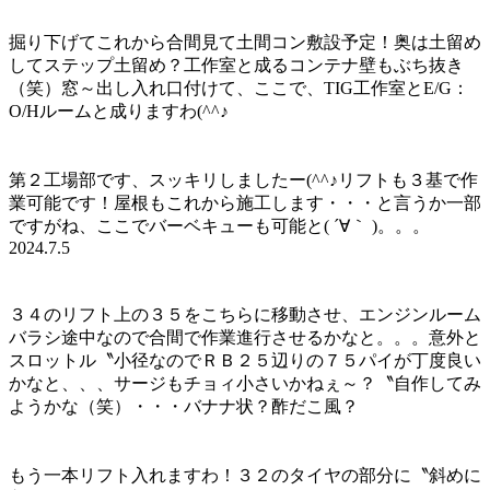
掘り下げてこれから合間見て土間コン敷設予定！奥は土留め
してステップ土留め？工作室と成るコンテナ壁もぶち抜き
（笑）窓～出し入れ口付けて、ここで、TIG工作室とE/G：
O/Hルームと成りますわ(^^♪
第２工場部です、スッキリしましたー(^^♪リフトも３基で作
業可能です！屋根もこれから施工します・・・と言うか一部
ですがね、ここでバーベキューも可能と( ´∀｀ )。。。
2024.7.5
３４のリフト上の３５をこちらに移動させ、エンジンルーム
バラシ途中なので合間で作業進行させるかなと。。。意外と
スロットル〝小径なのでＲＢ２５辺りの７５パイが丁度良い
かなと、、、サージもチョィ小さいかねぇ～？〝自作してみ
ようかな（笑）・・・バナナ状？酢だこ風？
もう一本リフト入れますわ！３２のタイヤの部分に〝斜めに