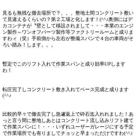
見るも無残な撤去場所で？、、、整地土間コンクリート敷い
て見違えるくらいの？第２工場と化します！(^^♪奥側にはデ
カコンテナが〝壁として移設されまして・・・本業のエンジ
ン製作～ワンオフパーツ製作等ファクトリールームと成りま
すわィ（笑）手前側から左右が整備スパンで４台の車両がそ
ろい踏み！します。。。
暫定でこのリフト入れて作業スパンと成り効率UPします
わ！
転圧完了しコンクリート敷き入れてベース完成と成ります
(^^♪
比較的早々で撤去完了し急遽返上で砕石迄入れれました！あ
っと言う間に整地しあとはコンクリート流し込みリフト建て
て作業スパンに！・・・いずれユーザーガレージにする予定
で作業場所でも有りましてチョッと早まっただけですわ(^^♪