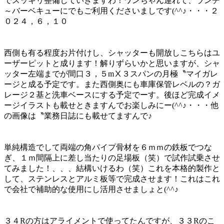
でスッキリ整備していきますわ！ワンちゃん連れて、ランチ
～バーベキューにでもご利用くださいましです(^^♪・・・２
０２４，６，１０
西側も有る程度お片付けし、シャッターも開放しこちらはユ
ーザーピットと成ります！解りずらいかと思いますが、シャ
ッター左端までが間口３，５mⅩ３スパンの月極〝マイガレ
ージと成る予定です。また西側奥にも車庫保管レベルの？ガ
レージ２基と洗車ベースにする予定でーす。後ほど完成イメ
ージイラストも載せときますんでお楽しみにー(^^♪・・・他
の画像は〝業務日誌にも載せてますんで♪
単純構造でして両端の角パイプ骨材を６ｍｍの鉄板でつな
ぎ、１ｍ間隔上に差し当たりの足場板（笑）で試作試乗させ
てみました！、、、結構いけるわ（笑）これを本格的製作と
して、ステンレスとアルミ板等で完成させます！これはこれ
で会社で補助的な使用にし活用させましょと(^^♪
３４Rの方はアライメントで使ってたんですが、３３Rのこ