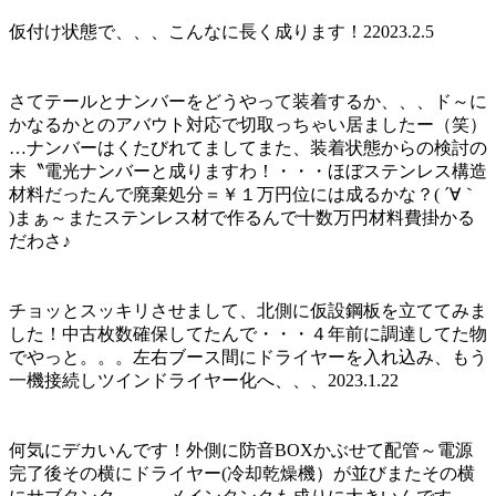
仮付け状態で、、、こんなに長く成ります！22023.2.5
さてテールとナンバーをどうやって装着するか、、、ド～に
かなるかとのアバウト対応で切取っちゃい居ましたー（笑）
…ナンバーはくたびれてましてまた、装着状態からの検討の
末〝電光ナンバーと成りますわ！・・・ほぼステンレス構造
材料だったんで廃棄処分＝￥１万円位には成るかな？( ´∀｀
)まぁ～またステンレス材で作るんで十数万円材料費掛かる
だわさ♪
チョッとスッキリさせまして、北側に仮設鋼板を立ててみま
した！中古枚数確保してたんで・・・４年前に調達してた物
でやっと。。。左右ブース間にドライヤーを入れ込み、もう
一機接続しツインドライヤー化へ、、、2023.1.22
何気にデカいんです！外側に防音BOXかぶせて配管～電源
完了後その横にドライヤー(冷却乾燥機）が並びまたその横