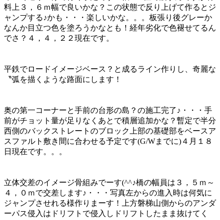
料上３，６ｍ幅で良いかな？この状態で反り上げて作るとジ
ャンプする♪かも・・・楽しいかな。。。板張り後グレーか
なんか目立つ色を塗ろうかなとも！経年劣化で色褪せてるん
でさ？４，４，２２現在です。
平鉄でロードイメージベース？と成るライン作りし、奇麗な
〝弧を描くような路面にします！
奥の第一コーナーと手前の台形の島？の施工完了♪・・・手
前がチョット量が足りなくあとで積層追加かな？暫定で半分
西側のバックストレートのブロック上部の基礎部をベースア
スファルト敷き間に合わせる予定です(G/Wまでに)４月１８
日現在です。。。
立体交差のイメージ骨組みでーす(^^♪橋の幅員は３，５ｍ～
４，０ｍで交差します♪・・・写真左からの進入時は何気に
ジャンプさせれる様作りまーす！上方磐梯山側からのアンダ
ーパス侵入はドリフトで侵入しドリフトしたまま抜けてく