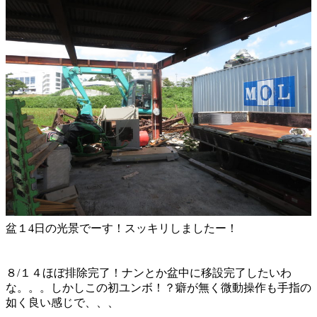
盆１4日の光景でーす！スッキリしましたー！
８/１４ほぼ排除完了！ナンとか盆中に移設完了したいわ
な。。。しかしこの初ユンボ！？癖が無く微動操作も手指の
如く良い感じで、、、