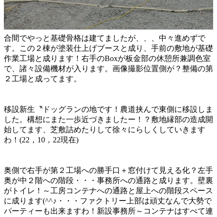
合間でやっと基礎骨格は建てましたが、、、中々進めずで
す。この２棟が塗装仕上げブースと成り、手前の敷地が基礎
作業工場と成ります！右手のBoxが板金部の休憩所兼調色室
で、諸々設備機材が入ります。画像撮影位置側が？整備の第
２工場と成ってます。
移設新生〝ドッグランの地です！農道挟んで東側に移設しま
した。構想にまた一歩近づきましたー！？敷地縁部の造成開
始してます、芝敷詰めたりして徐々にらしくしていきます
わ！(22，10，22現在)
奥側で右手が第２工場への勝手口＋窓付けて見える化？左手
奥が中２階への階段・・・事務所への通路と成ります。壁裏
がトイレ！～工房コンテナへの通路と屋上への階段スペース
に成ります(^^♪・・・ファクトリー上部は頑丈なんで大勢で
パーティーも出来ますわ！新設事務所～コンテナはすべて連