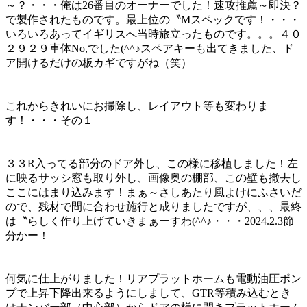
～？・・・俺は26番目のオーナーでした！速攻推薦～即決？
で製作されたものです。最上位の〝Mスペックです！・・・
いろいろあってイギリスへ当時旅立ったものです。。。４０
２９２９車体No,でした(^^♪スペアキーも出てきました、ド
ア開けるだけの板カギですがね（笑）
これからきれいにお掃除し、レイアウト等も変わりま
す！・・・その１
３３R入ってる部分のドア外し、この様に移植しました！左
に映るサッシ窓も取り外し、画像奥の棚部、この壁も撤去し
ここにはまり込みます！まぁ～さしあたり風よけにふさいだ
ので、残材で間に合わせ施行と成りましたですが、、、最終
は〝らしく作り上げていきまぁーすわ(^^♪・・・2024.2.3節
分かー！
何気に仕上がりました！リアプラットホームも電動油圧ポン
プで上昇下降出来るようにしまして、GTR等積み込むとき