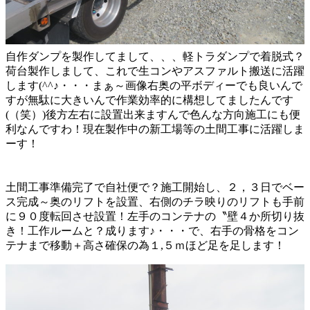
自作ダンプを製作してまして、、、軽トラダンプで着脱式？
荷台製作しまして、これで生コンやアスファルト搬送に活躍
します(^^♪・・・まぁ～画像右奥の平ボディーでも良いんで
すが無駄に大きいんで作業効率的に構想してましたんです
(（笑）)後方左右に設置出来ますんで色んな方向施工にも便
利なんですわ！現在製作中の新工場等の土間工事に活躍しま
ーす！
土間工事準備完了で自社便で？施工開始し、２，３日でベー
ス完成～奥のリフトを設置、右側のチラ映りのリフトも手前
に９０度転回させ設置！左手のコンテナの〝壁４か所切り抜
き！工作ルームと？成ります♪・・・で、右手の骨格をコン
テナまで移動＋高さ確保の為１,５ｍほど足を足します！