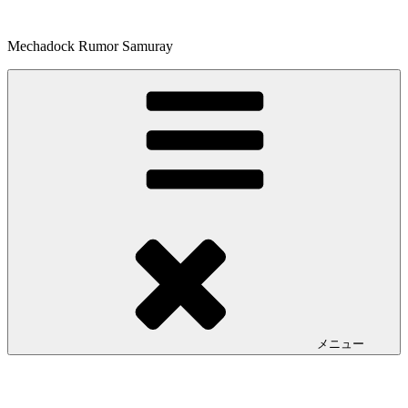
コ
ン
Mechadock Rumor Samuray
テ
ン
ツ
へ
ス
キ
ッ
プ
メニュー