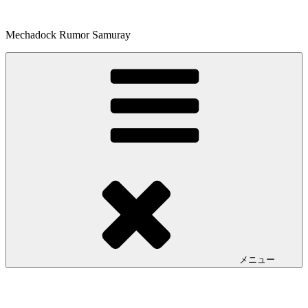
コ
ン
Mechadock Rumor Samuray
テ
ン
ツ
へ
ス
キ
ッ
プ
メニュー