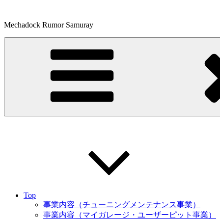
コ
ン
Mechadock Rumor Samuray
テ
ン
ツ
へ
ス
キ
ッ
プ
Top
事業内容（チューニングメンテナンス事業）
事業内容（マイガレージ・ユーザーピット事業）