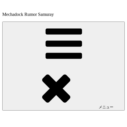
コ
ン
Mechadock Rumor Samuray
テ
ン
ツ
へ
ス
キ
ッ
プ
メニュー