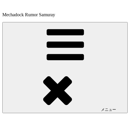
コ
ン
Mechadock Rumor Samuray
テ
ン
ツ
へ
ス
キ
ッ
プ
メニュー