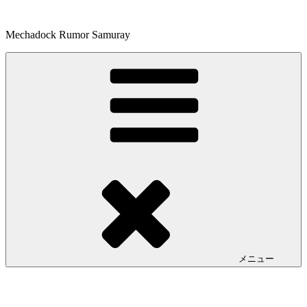
コ
ン
Mechadock Rumor Samuray
テ
ン
ツ
へ
ス
キ
ッ
プ
メニュー