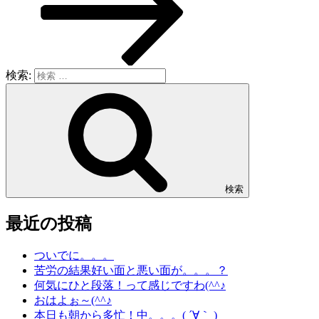
検索:
検索
最近の投稿
ついでに。。。
苦労の結果好い面と悪い面が。。。？
何気にひと段落！って感じですわ(^^♪
おはよぉ～(^^♪
本日も朝から多忙！中。。。( ´∀｀ )