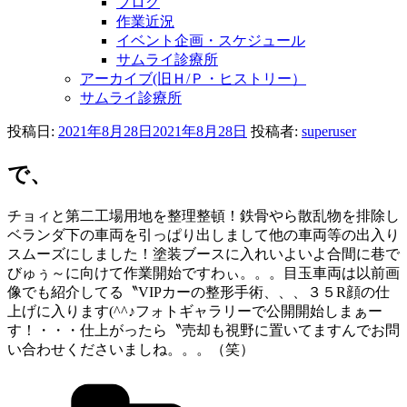
ブログ
作業近況
イベント企画・スケジュール
サムライ診療所
アーカイブ(旧Ｈ/Ｐ・ヒストリー）
サムライ診療所
投稿日:
2021年8月28日
2021年8月28日
投稿者:
superuser
で、
チョィと第二工場用地を整理整頓！鉄骨やら散乱物を排除し
ベランダ下の車両を引っぱり出しまして他の車両等の出入り
スムーズにしました！塗装ブースに入れいよいよ合間に巷で
びゅぅ～に向けて作業開始ですわぃ。。。目玉車両は以前画
像でも紹介してる〝VIPカーの整形手術、、、３５R顔の仕
上げに入ります(^^♪フォトギャラリーで公開開始しまぁー
す！・・・仕上がったら〝売却も視野に置いてますんでお問
い合わせくださいましね。。。（笑）