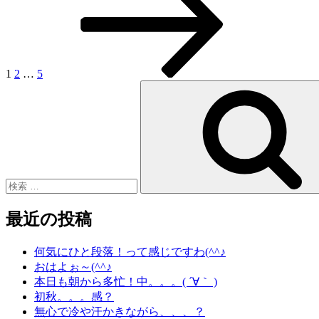
稿
ジ
ジ
ジ
ペ
ー
ナ
ジ
ビ
ゲ
1
2
…
5
検
ー
索:
シ
ョ
ン
最近の投稿
何気にひと段落！って感じですわ(^^♪
おはよぉ～(^^♪
本日も朝から多忙！中。。。( ´∀｀ )
初秋。。。感？
無心で冷や汗かきながら、、、？