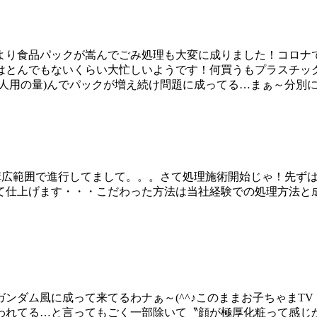
より食品パックが嵩んでごみ処理も大変に成りました！コロナ
はとんでもないくらい大忙しいようです！何買うもプラスチッ
人用の量)んでパックが増え続け問題に成ってる…まぁ～分別
結構広範囲で進行してまして。。。さて処理施術開始じゃ！先ず
仕上げます・・・こだわった方法は当社経験での処理方法と成
ンダム風に成って来てるわナぁ～(^^♪このままお子ちゃまT
われてる…と言ってもごく一部除いて〝顔が極厚化粧って感じか