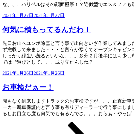
な、、、ハリベルはその顔面極厚！？近似型でエス＆ノアも頑
投
2021年1月27日
2021年1月27日
稿
日:
何気に積もってるんだわ！
先日お山へユンボ除雪と言う事で出向きいざ作業してみまし
ず撤収して来ました・・・と言うか寒くてオープンキャビン
しっかり緑生い茂るといいな。。。多分２月後半にはも少し
では〝遊びとして、、、成り立たんしね？
投
2021年1月26日
2021年1月26日
稿
日:
お車検だぁー！
間もなく到来しますトラックのお車検ですが、、、正直新車
ーカー新車保証内と言う事も有りディーラーで行う事にしま
るしお目立ち度も何気でも有るんでさ。。。おらぁ～やっぱ
ペ
ペ
ペ
次
投
ー
ー
ー
の