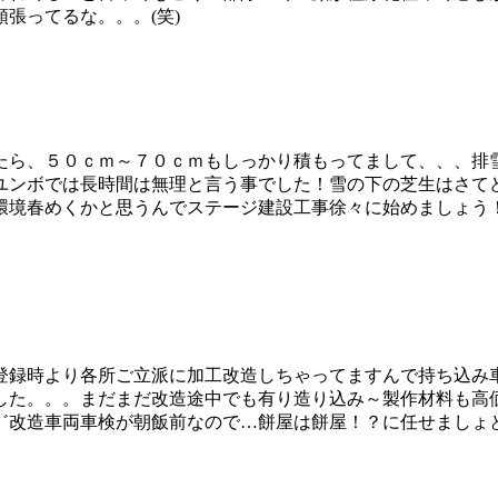
張ってるな。。。(笑)
たら、５０ｃｍ～７０ｃｍもしっかり積もってまして、、、排
ユンボでは長時間は無理と言う事でした！雪の下の芝生はさてど
環境春めくかと思うんでステージ建設工事徐々に始めましょう
登録時より各所ご立派に加工改造しちゃってますんで持ち込み
した。。。まだまだ改造途中でも有り造り込み～製作材料も高
゛改造車両車検が朝飯前なので…餅屋は餅屋！？に任せましょ