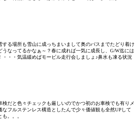
雪する場所も雪山に成っちまいまして奥のバスまでたどり着け
うなってるかなぁ～？春に成れば一気に成長し、G/W迄には
！・・・気温緩めばモービル走行会しましょ♪鼻水も凍る状況
車検だと色々チェックも厳しいのでかつ初のお車検でも有りメ
価なフルステンレス構造としたんで少々価値観も全然UPして
とも。。。