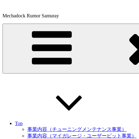
コ
ン
Mechadock Rumor Samuray
テ
ン
ツ
へ
ス
キ
ッ
プ
Top
事業内容（チューニングメンテナンス事業）
事業内容（マイガレージ・ユーザーピット事業）