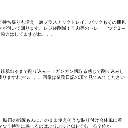
で持ち帰りも増え一層プラスチックトレイ、パックもその梱包
クが付いて回ります、レジ袋削減！？肉等のトレー一つで２～
に協力はしてますがね。。。
は鉄肌出るまで削り込みー！ガンガン切取る感じで削り込みし
りますわ(^^♪。。。画像は業務日記の項で見てみてください
V・映画の戦隊もんにこのまま使えそうな貼り付け合体風に着
な？特別に感じるのはぷりぷりとCH-であーる？位か