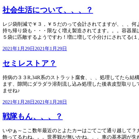
稿
日:
社会生活について、、、？
レジ袋削減で￥３，￥５だのって会計されてますが、、、何
持ち帰り袋も・・・限なく増え製造されてます。。。容器屋
５袋に匹敵するようですわ！増に増して小分けにされてる(１
投
2021年1月29日
2021年1月29日
稿
日:
セミレストア？
持病の３３R,34R系のストラット腐食、、、処理してたら
ます、隙間にダラダラ溶剤流し込み処理した後表皮型取りして
ませね♪
投
2021年1月28日
2021年1月28日
稿
日:
戦隊もん、、、？
いやぁ～ここ数年最近のとよたカーはごてごて通り越して？ガ
飾ってるわね。。。世界観が無いかね、、、車の基本調が失