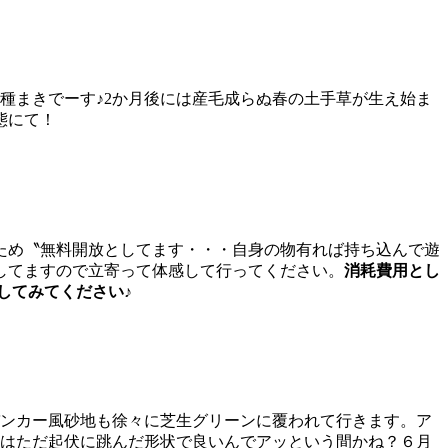
種まきでーす♪2か月後には産毛成らぬ春の土手草が生え始ま
態にて！
ため〝無料開放としてます・・・自身の物有れば持ち込んで遊
してますので立寄って体感して行ってください。
消耗費用とし
してみてください♪
バンカー風砂地も徐々に芝生グリーンに覆われて行きます。ア
らはただ起伏に跳んだ形状で良いんでアッという間かね？６月