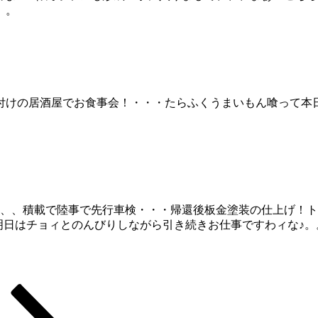
。。
けの居酒屋でお食事会！・・・たらふくうまいもん喰って本日
、、、積載で陸事で先行車検・・・帰還後板金塗装の仕上げ！
。明日はチョィとのんびりしながら引き続きお仕事ですわィな♪。