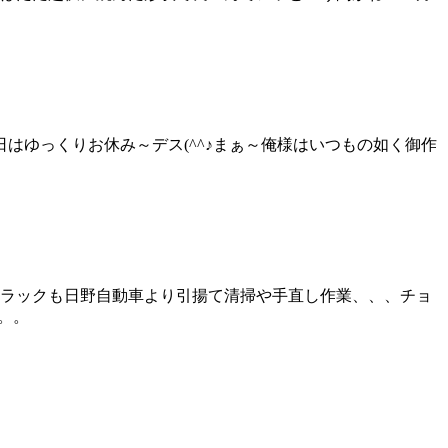
はゆっくりお休み～デス(^^♪まぁ～俺様はいつもの如く御作
トラックも日野自動車より引揚て清掃や手直し作業、、、チョ
。。