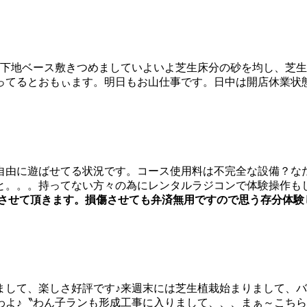
下地ベース敷きつめましていよいよ芝生床分の砂を均し、芝生
ってるとおもぃます。明日もお山仕事です。日中は開店休業状
自由に遊ばせてる状況です。コース使用料は不完全な設備？な
と。。。持ってない方々の為にレンタルラジコンで体験操作も
させて頂きます。損傷させても弁済無用ですので思う存分体験
まして、楽しさ好評です♪来週末には芝生植栽始まりまして、
わよ♪〝わん子ランも形成工事に入りまして、、、まぁ～こち