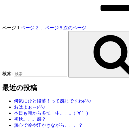
ページ
1
ページ
2
…
ページ
5
次のページ
検索:
最近の投稿
何気にひと段落！って感じですわ(^^♪
おはよぉ～(^^♪
本日も朝から多忙！中。。。( ´∀｀ )
初秋。。。感？
無心で冷や汗かきながら、、、？