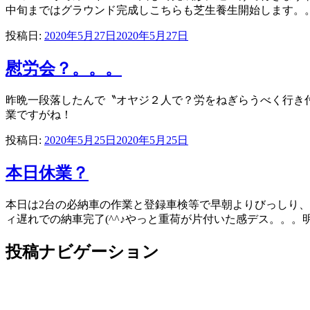
中旬まではグラウンド完成しこちらも芝生養生開始します。
投稿日:
2020年5月27日
2020年5月27日
慰労会？。。。
昨晩一段落したんで〝オヤジ２人で？労をねぎらうべく行き付
業ですがね！
投稿日:
2020年5月25日
2020年5月25日
本日休業？
本日は2台の必納車の作業と登録車検等で早朝よりびっしり
ィ遅れでの納車完了(^^♪やっと重荷が片付いた感デス。。
投稿ナビゲーション