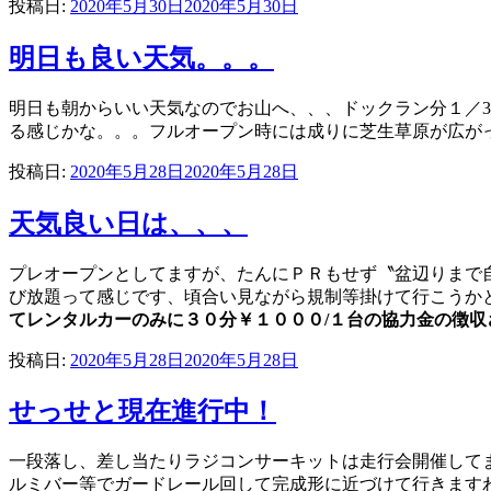
投稿日:
2020年5月30日
2020年5月30日
明日も良い天気。。。
明日も朝からいい天気なのでお山へ、、、ドックラン分１／3
る感じかな。。。フルオープン時には成りに芝生草原が広が
投稿日:
2020年5月28日
2020年5月28日
天気良い日は、、、
プレオープンとしてますが、たんにＰＲもせず〝盆辺りまで
び放題って感じです、頃合い見ながら規制等掛けて行こうか
てレンタルカーのみに３０分￥１０００/１台の協力金の徴収
投稿日:
2020年5月28日
2020年5月28日
せっせと現在進行中！
一段落し、差し当たりラジコンサーキットは走行会開催して
ルミバー等でガードレール回して完成形に近づけて行きます