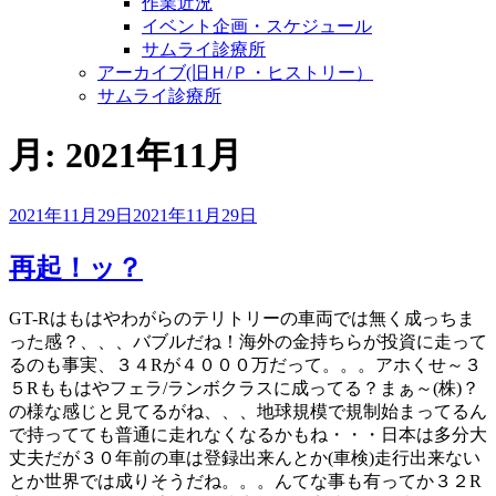
作業近況
イベント企画・スケジュール
サムライ診療所
アーカイブ(旧Ｈ/Ｐ・ヒストリー）
サムライ診療所
月:
2021年11月
投
2021年11月29日
2021年11月29日
稿
日:
再起！ッ？
GT-Rはもはやわがらのテリトリーの車両では無く成っちま
った感？、、、バブルだね！海外の金持ちらが投資に走って
るのも事実、３４Rが４０００万だって。。。アホくせ～３
５Rももはやフェラ/ランボクラスに成ってる？まぁ～(株)？
の様な感じと見てるがね、、、地球規模で規制始まってるん
で持ってても普通に走れなくなるかもね・・・日本は多分大
丈夫だが３０年前の車は登録出来んとか(車検)走行出来ない
とか世界では成りそうだね。。。んてな事も有ってか３２R