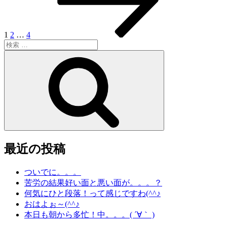
ナ
ジ
ビ
ゲ
1
2
…
4
検
ー
索:
検
シ
索
ョ
ン
最近の投稿
ついでに。。。
苦労の結果好い面と悪い面が。。。？
何気にひと段落！って感じですわ(^^♪
おはよぉ～(^^♪
本日も朝から多忙！中。。。( ´∀｀ )