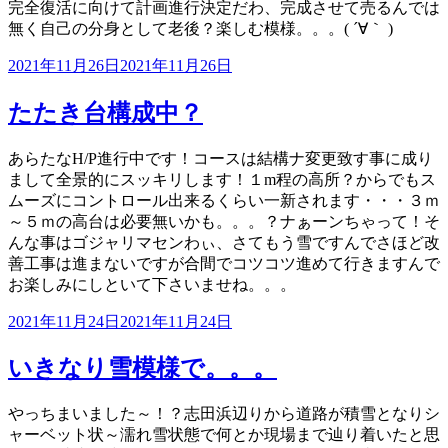
完全復活に向けて計画進行決定だわ、完成させて売るんでは
無く自己の分身として老後？楽しむ模様。。。( ´∀｀ )
投
2021年11月26日
2021年11月26日
稿
日:
たたき台構成中？
あらたなH/P進行中です！コースは結構ナ変更致す事に成り
まして全景的にスッキリします！１m程の高所？からでもス
ムーズにコントロール出来るくらい一新されます・・・３ｍ
～５ｍの高台は必要無いかも。。。？ナぁーンちゃって！そ
んな事はゴジャリマセンわぃ、さてもう雪ですんでさほど改
善工事は進まないですが合間でコツコツ進めて行きますんで
お楽しみにしといて下さいませね。。。
投
2021年11月24日
2021年11月24日
稿
日:
いきなり雪模様で。。。
やっちまいました～！？志田浜辺りから道路が積雪となりシ
ャーベット状～濡れ雪状態で何とか現場まで辿り着いたと思