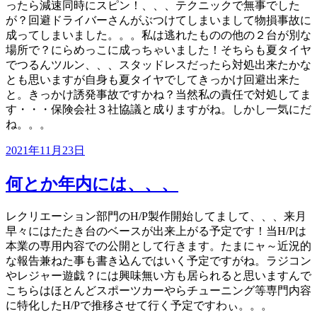
ったら減速同時にスピン！、、、テクニックで無事でした
が？回避ドライバーさんがぶつけてしまいまして物損事故に
成ってしまいました。。。私は逃れたものの他の２台が別な
場所で？にらめっこに成っちゃいました！そちらも夏タイヤ
でつるんツルン、、、スタッドレスだったら対処出来たかな
とも思いますが自身も夏タイヤでしてきっかけ回避出来た
と。きっかけ誘発事故ですかね？当然私の責任で対処してま
す・・・保険会社３社協議と成りますがね。しかし一気にだ
ね。。。
投
2021年11月23日
稿
日:
何とか年内には、、、
レクリエーション部門のH/P製作開始してまして、、、来月
早々にはたたき台のベースが出来上がる予定です！当H/Pは
本業の専用内容での公開として行きます。たまにャ～近況的
な報告兼ねた事も書き込んではいく予定ですがね。ラジコン
やレジャー遊戯？には興味無い方も居られると思いますんで
こちらはほとんどスポーツカーやらチューニング等専門内容
に特化したH/Pで推移させて行く予定ですわぃ。。。