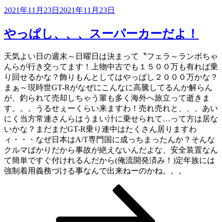
投
2021年11月23日
2021年11月23日
稿
日:
やっぱし、、、スーパーカーだよ！
天気よい日の週末～日曜日は決まって〝フェラ～ランボちゃ
んらが行き交ってます！上物中古でも１５００万も有れば乗
り回せるかな？飾りもんとしてはやっぱし２０００万かな？
まぁ～現時世GT-Rがなぜにこんなに高騰してるんか解らん
が、釣られて売却しちゃう輩も多く海外へ旅立って逝きま
す。。。うるせぇーくらい来ますわ！売れ売れと、、、あい
にく当方常連さんらはうまい汁に乗せられて…って方は居な
いかな？まだまだGT-R乗り連中はたくさん居りますわ
ィ・・・なぜ日本はA/T専門国に成っちまったんか？そんな
クルマばかりだから事故が絶えないんだよな、安全装置なん
て簡単ですぐ付けれるんだから(俺流開発済み！)定年族には
強制着用義務づける事なんで出来ねーのかね。。。
ペ
ペ
ペ
次
投
ー
ー
ー
の
稿
ジ
ジ
ジ
ペ
ー