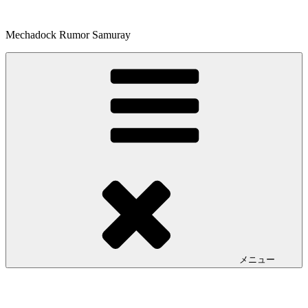
コ
ン
Mechadock Rumor Samuray
テ
ン
ツ
へ
ス
キ
ッ
プ
メニュー