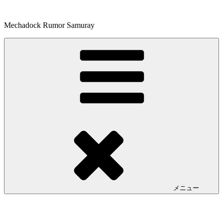
コ
ン
Mechadock Rumor Samuray
テ
ン
ツ
へ
ス
キ
ッ
プ
メニュー