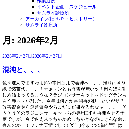
作業近況
イベント企画・スケジュール
サムライ診療所
アーカイブ(旧Ｈ/Ｐ・ヒストリー）
サムライ診療所
月:
2026年2月
投
2026年2月27日
2026年2月27日
稿
日:
混沌と、、、
色々進んでますわよ(^^♪本日所用で会津へ、、、帰りは４９
線で猪苗代、、、！ナぁ～ンともう雪が無いッ！田んぼも耕
し方始まってるような？ラジコンサーキット～ドッグランも
もう春ぅ～♪でした、今年は何とか再開再起動したいがサ？
改善資金やら運営資金やらまだまだ掛かるわなぁー。。。そ
うそうそのラジコンサーキットらの専用H/Pも再開させる予
定ですが、今でさえスッちゃかめっちゃかなのにそんな余力
有んのかー！ッテナ実情でして( ´∀｀ )今までの場内管理は