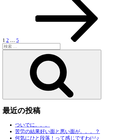
ー
ー
ー
の
稿
ジ
ジ
ジ
ペ
ー
ナ
ジ
ビ
ゲ
1
2
…
5
検
ー
索:
検
シ
索
ョ
ン
最近の投稿
ついでに。。。
苦労の結果好い面と悪い面が。。。？
何気にひと段落！って感じですわ(^^♪