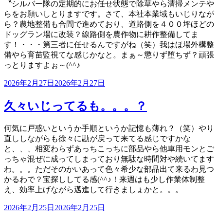
〝シルバー隊の定期的にお任せ状態で除草やら清掃メンテや
らをお願いしとりますです。さて、本社本業域もいじりなが
ら？農地整備も合間で進めており、道路側を４００坪ほどの
ドッグラン場に改装？線路側を農作物に耕作整備してま
す！・・・第三者に任せるんですがね（笑）我はほ場外構整
備やら育苗監視てな感じかなと。まぁ～懲りず堕ちず？頑張
っとりますよぉ～(^^♪
投
2026年2月27日
2026年2月27日
稿
日:
久々いじってるも。。。？
何気に戸惑いというか手順というか記憶も薄れ？（笑）やり
直ししながらも徐々に勘が戻って来てる感じですかな
と、、、相変わらずあっちこっちに部品やら他車用モンとご
っちゃ混ぜに成ってしまっており無駄な時間対や続いてます
わ。。。ただそのかいあって色々希少な部品出て来るわ見つ
かるわで？宝探ししてる感(^^♪！来週はも少し作業体制整
え、効率上げながら邁進して行きましょかと。。。
投
2026年2月25日
2026年2月25日
稿