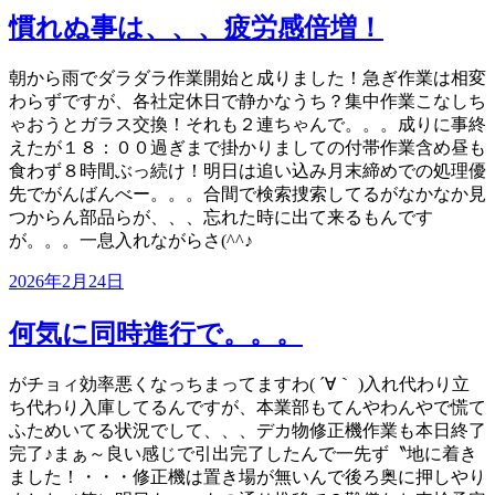
日:
慣れぬ事は、、、疲労感倍増！
朝から雨でダラダラ作業開始と成りました！急ぎ作業は相変
わらずですが、各社定休日で静かなうち？集中作業こなしち
ゃおうとガラス交換！それも２連ちゃんで。。。成りに事終
えたが１８：００過ぎまで掛かりましての付帯作業含め昼も
食わず８時間ぶっ続け！明日は追い込み月末締めでの処理優
先でがんばんべー。。。合間で検索捜索してるがなかなか見
つからん部品らが、、、忘れた時に出て来るもんです
が。。。一息入れながらさ(^^♪
投
2026年2月24日
稿
日:
何気に同時進行で。。。
がチョィ効率悪くなっちまってますわ( ´∀｀ )入れ代わり立
ち代わり入庫してるんですが、本業部もてんやわんやで慌て
ふためいてる状況でして、、、デカ物修正機作業も本日終了
完了♪まぁ～良い感じで引出完了したんで一先ず〝地に着き
ました！・・・修正機は置き場が無いんで後ろ奥に押しやり