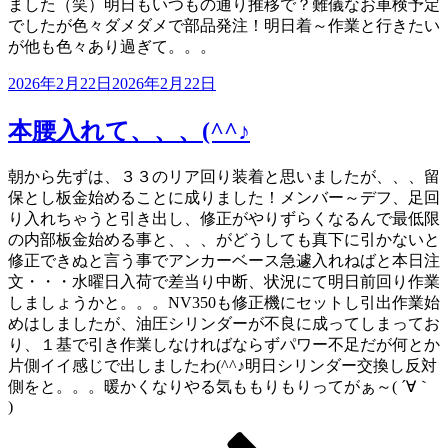
ました（笑）明日もいつもの通り推移で？難儀なお車検予定
でしたが色々ダメダメで部品発注！明日着～作業と行きたい
が他も色々あり過ぎて。。。
投
2026年2月22日
2026年2月22日
稿
日:
本腰入れて、、、(^^♪
朝から先ずは、３３のリア回り装着と思いましたが、、、留
保とし板金始めることに成りました！メンバー～デフ、足回
り入れちゃうと引き出し、修正がやりずらくなるんで最低限
の内部板金始める事と、、、がどうしても真下に引かないと
修正できぬと言う事でアンカーベース急遽入れねばと本日注
文・・・水曜日入荷で差当り中断、状況にて明日前回り作業
しましょうかと。。。NV350も修正機にセットし引出作業始
めはしましたが、油圧シリンダーが不良に成ってしまってお
り、１基で引き作業しなければならずパワー不足だが何とか
片側イイ感じで出しましたわ(^^♪明日シリンダー交換し反対
側をと。。。暖かくなりやる気ももりもりってがぁ～( ´∀｀
)
ペ
ペ
ペ
次
投