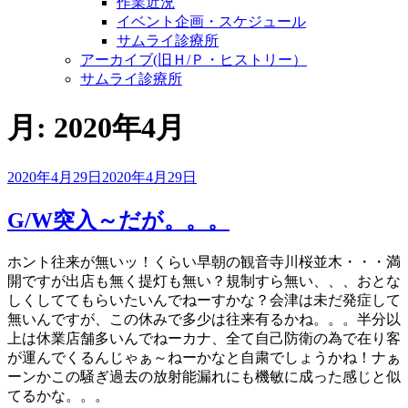
作業近況
イベント企画・スケジュール
サムライ診療所
アーカイブ(旧Ｈ/Ｐ・ヒストリー）
サムライ診療所
月:
2020年4月
投
2020年4月29日
2020年4月29日
稿
日:
G/W突入～だが。。。
ホント往来が無いッ！くらい早朝の観音寺川桜並木・・・満
開ですが出店も無く提灯も無い？規制すら無い、、、おとな
しくしててもらいたいんでねーすかな？会津は未だ発症して
無いんですが、この休みで多少は往来有るかね。。。半分以
上は休業店舗多いんでねーカナ、全て自己防衛の為で在り客
が運んでくるんじゃぁ～ねーかなと自粛でしょうかね！ナぁ
ーンかこの騒ぎ過去の放射能漏れにも機敏に成った感じと似
てるかな。。。