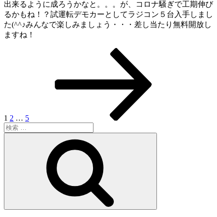
出来るように成ろうかなと。。。が、コロナ騒ぎで工期伸び
るかもね！？試運転デモカーとしてラジコン５台入手しまし
た(^^♪みんなで楽しみましょう・・・差し当たり無料開放し
ますね！
ペ
ペ
ペ
次
投
ー
ー
ー
の
稿
ジ
ジ
ジ
ペ
ー
ナ
ジ
ビ
ゲ
1
2
…
5
検
ー
索:
検
シ
索
ョ
ン