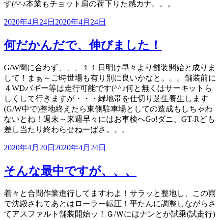
す(^^♪本業もチョット肩の荷下りた感カナ。。。
投
2020年4月24日
2020年4月24日
稿
日:
何だかんだで、伸びました！
G/W間に合わず、、、１１日明け早々より舗装開始と成りま
して！まぁ～ご時世場も有り別に良いかなと。。。舗装前に
４WDバギー等は走行可能です(^^♪何と無くはサーキットら
しくして行きますが・・・緑地帯を仕切り芝生養生します
(G/W中で)整地終えたら東側駐車場としての造成もしちゃわ
ないとね！週末～来週早々にはお車検へGo!ダニ、GT-Rども
差し当たり終わらせねーばさ。。。
投
2020年4月20日
2020年4月24日
稿
日:
そんな最中ですが、、、
着々と合間作業進行してますわよ！サラッと整地し、この雨
で沈殿されてあとはローラー転圧！平たんに調整しながらさ
てアスファルト舗装開始ッ！Ｇ/Ｗにはナンとか試乗(試走行)