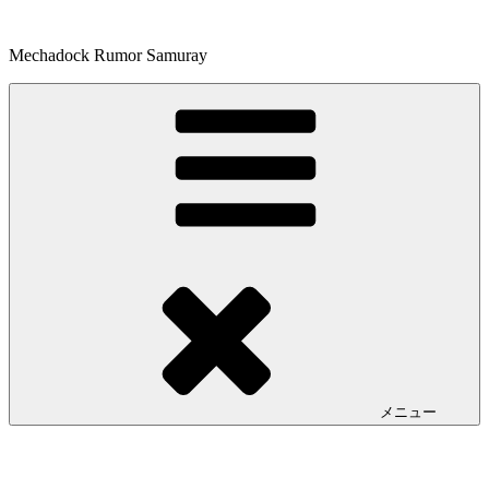
コ
ン
Mechadock Rumor Samuray
テ
ン
ツ
へ
ス
キ
ッ
プ
メニュー