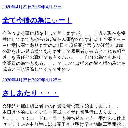
投
2020年4月27日
2020年4月27日
稿
日:
全て今後の為にぃー！
今色々よそ事に精を出して居りますが、、、？過去現在を犠
牲にしてまでもやらねば成らん事なのですわよ！？深ァ～～
～い意味深でありますのよ♪日々起業家と言うか経営とは崖
の淵を歩い足る様であります！？雇用者が有るとこれも相当
以上な責任との戦いでも有るわぃ、、、自分の為でもあり、
従業員の為でもある。。。？しいては従来の皆々様の為にも
成ると信じ邁進してるんです(^^♪
投
2020年4月25日
2020年4月25日
稿
日:
さしあたり・・・
会津組と郡山組２者での作業見積合戦？始まりまして、、、
本日具体的にレイアウト完成しイザ作業準備に入りまし
た。。。４ｔロードローラーも持ち込んで均一平たんに仕上
げです！G/W中前半にほぼ完了させ明け早々舗装工事開始で