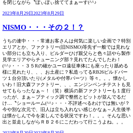
を閉じながら〝ぽぃぽぃ捨ててまぁーす(^^♪
投
2023年8月29日
2023年8月29日
稿
日:
NISMO・・・その２！？
うちの連中・・・常連お客さんは何気に楽しい企画で？特別
エリアとか、ファクトリー(旧NISMO)等先ず一般では見れな
い部分にも立ち入り、ビルダーひげ親父らと色々話やら製作
見学エリアやらチューニング部？見れてたんでしたわ！
(^^♪・・・３５Rの確かユーロ遠征車体にも座ったり舐める
様に見れたり、、、お土産に？私造ってるRB26ビルドパー
ツ１台分頂いたり(メタルや付帯パーツ）等々。。。懐かし
いわ！旧大森ファクトリー、、、エンジンベンチテストも見
せてもらったなぁ～！（笑）横浜の新ファクトリーも１度行
ったが、まぁ～ブティック調で整然とピットが並んでるだ
け…〝ショールーム(^^♪・・・不評述べるわけでは無いが？
今や別な次元で、旧人は立ち入れない感じかなぁ～人生後半
は懐かしんで今を楽しんでる状況ですわ！。。。そんな思い
出と並走しながらＲＢ２６にこだわって行こうよね。。。
投
2023年8月29日
2023年8月29日