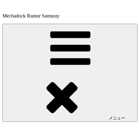
コ
ン
Mechadock Rumor Samuray
テ
ン
ツ
へ
ス
キ
ッ
プ
メニュー