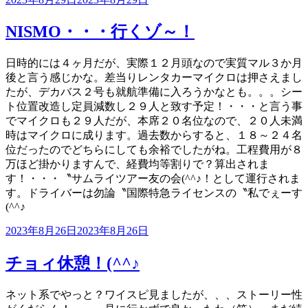
稿
日:
NISMO・・・行くゾ～！
日時的には４ヶ月だが、実際１２月頭なので実質マル３か月
後と言う感じかな。差当りレンタカーマイクロは押さえまし
たが、デカバス２号も就航準備に入ろうかなとも。。。シー
ト位置改造し定員減数し２９人と致す予定！・・・と言う事
でマイクロも２９人だが、本席２０名位なので、２０人未満
時はマイクロに成ります。過去数からすると、１８～２４名
位だったのでどちらにしても余裕でしたがね。工程費用が８
万ほど掛かりますんで、経費均等割りで？算出されま
す！・・・〝サムライツアー友の会(^^♪！として運行されま
す。ドライバーは勿論〝国際特急ライセンスの〝私でぇーす
(^^♪
投
2023年8月26日
2023年8月26日
稿
日:
チョィ休憩！(^^♪
ネット系でやっと？ワイスピ見ましたが、、、ストーリー性