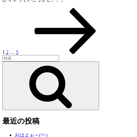
ペ
ペ
ペ
次
投
ー
ー
ー
の
稿
ジ
ジ
ジ
ペ
ー
ナ
ジ
ビ
ゲ
1
2
…
5
検
ー
索:
検
シ
索
ョ
ン
最近の投稿
おはよぉ～(^^♪