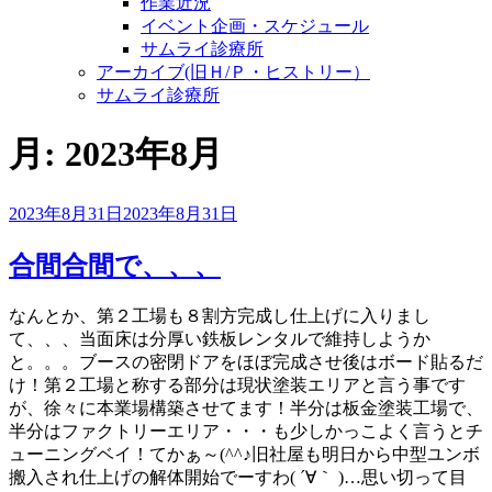
作業近況
イベント企画・スケジュール
サムライ診療所
アーカイブ(旧Ｈ/Ｐ・ヒストリー）
サムライ診療所
月:
2023年8月
投
2023年8月31日
2023年8月31日
稿
日:
合間合間で、、、
なんとか、第２工場も８割方完成し仕上げに入りまし
て、、、当面床は分厚い鉄板レンタルで維持しようか
と。。。ブースの密閉ドアをほぼ完成させ後はボード貼るだ
け！第２工場と称する部分は現状塗装エリアと言う事です
が、徐々に本業場構築させてます！半分は板金塗装工場で、
半分はファクトリーエリア・・・も少しかっこよく言うとチ
ューニングベイ！てかぁ～(^^♪旧社屋も明日から中型ユンボ
搬入され仕上げの解体開始でーすわ( ´∀｀ )…思い切って目