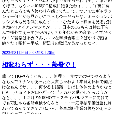
がくだらん！・・・見に行かずで良かったわ（笑）。まだ続
く様で、もういい加減CG構成に飽きたわィ。。。宇宙に富
んだところでもう終わりを感じてた。で、ついでにギャラク
シィー何とかも見たがこちらも今一だったな。ミッションポ
ッシブルも見る気に成らず・・・ひたすら旧映画を見るだけ
さね(^^♪アイアンマンとか、、、日本のCGもんは特に下ら
んで欄外でぇーす(^^♪やはり７０年代からの音楽ライブだべ
ね！AI音楽は不要？みぃ～ンな韓風合唱団？ばかりで飽き
飽きだ！昭和～平成一桁辺りの歌謡が良かったなィ。
投
2023年8月26日
2023年8月26日
稿
日:
相変わらず・・・熱暑で！
籠ってTIGやろうとも、、、無理ッ！サウナの中でやるよう
なもんで？ナンかあったら大変じゃわよ！本日定休日で俺だ
けなもんでサ。。。何やるも躊躇、しばし体休めようかなと
( ´∀｀ )チョィトお山へ行って〝デカバス動かしてみようか
なと、、、１２月のNISMOフェスティバルツア～に向けて
でも可動やら各所点検やらをと・・・一応車検準備は当に終
わってるんで？さてこれから、各車単純作業分位をのぉ～ン
びりやっていこうかと。。。