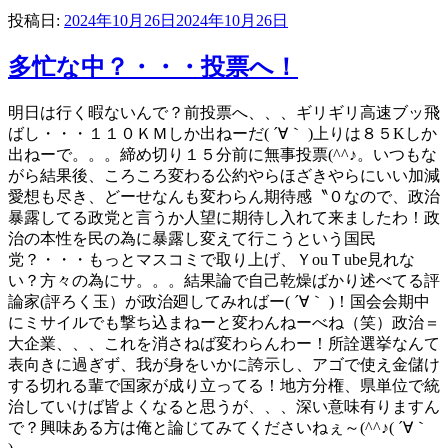
投稿日:
2024年10月26日
2024年10月26日
多忙な中？・・・投票へ！
明日は行く暇ないんで？前投票へ、、、ギリギリ高速ブッ飛
ばし・・・１１０ＫＭしか出ねーだ( ´∀｀ )上りは８５Kしか
出ねーで。。。締め切り１５分前に無事投票(^^♪。いつもな
がら結果後、ころころ変わる公約やらほざきやらにいい加減
愛想も尽き、どーせなんも変わらん期待感〝０なので、政治
暴露してる政党と言うか人望に期待し入れて来ましたわ！政
治の本性を民の為に暴露し変えて行こうという国民
党？・・・もっとマスコミで取り上げ、ＹouＴube見れな
い？方々の為にサ。。。結果論で自己乾燥ばかり述べてる評
論家(評ろく玉）が政治廻してみればー( ´∀｀ )！国会会期中
にミサイルでも撃ち込まねーと変わんねーべね（笑）政治＝
大企業、、、これを消さねば変わらんわー！所詮選挙なんて
表向きに過ぎず、我が身をいかに誇示し、アゴで使え金儲け
する切れる輩で国家が成り立ってる！地方分権、県単位で統
治していけば皆よくなると思うが、、、深い意味有りますん
で？興味ある方は俺と論じてみてくださいねぇ～(^^♪( ´∀｀