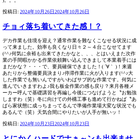
)。。。
投稿日:
2024年10月26日
2024年10月26日
チョィ落ち着いてきた感！？
デカ作業も佳境を迎え？通常作業を難なくこなせる状況に成
って来ました。効率も良くなり日々２～４台こなせてます
(^^♪何気に余裕も出来てきたかなと、、、とはいえまた次作
業の手間暇かかる作業依頼舞い込んできまして本業着手には
まだかな？・・・で、要員確保できました！( ´∀｀ )！来週
あたりから整備要員決まり♪停滞作業に火が入ります(^^♪大
した作業でも無いんですがいわばサブ的な作業です。何気に
進んでいきますわよ♪我も板金作業の感も戻り？来月各種メ
ーカー呼んで基礎講習を再編し今後につなげようと〝お勉強
しますわ（笑）冬に向けての外構工事も進めて行かねば〝あ
ばら家状態に成っちまってるんで準備作業場大変な状況でも
あるんで（笑）天気合間にやりたいが人手が無いッ！
投稿日:
2024年10月23日
2024年10月23日
とにかくハードでナぁ～ンも出来ませ