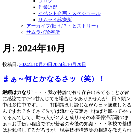
ブログ
作業近況
イベント企画・スケジュール
サムライ診療所
アーカイブ(旧Ｈ/Ｐ・ヒストリー）
サムライ診療所
月:
2024年10月
投稿日:
2024年10月29日
2024年10月29日
まぁ～何とかなるさッ（笑）！
継続は力なり”
・・・我が持論で有り存在出来てることが皆
に感謝です(^^♪甘んじてる場合じゃありませんが、日々頭ン
中は多忙中です。。。打開策念じ論じながら日々邁進しとる
んですわ？さてさて先ずは流れを安定させねばと籠ってやっ
てるんでして、助っ人が２人と成り♪その本業停滞部署のま
ぁ～お手伝い程度ですが若者の今後の知識・・・学校で基礎
はお勉強してるだろうが、現実技術構造等の相違を教えられ