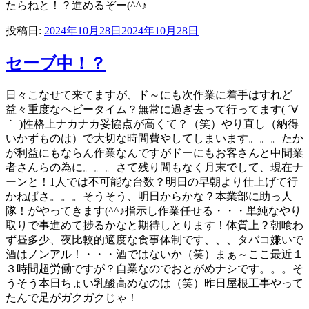
たらねと！？進めるぞー(^^♪
投稿日:
2024年10月28日
2024年10月28日
セーブ中！？
日々こなせて来てますが、ド～にも次作業に着手はすれど
益々重度なヘビータイム？無常に過ぎ去って行ってます( ´∀
｀ )性格上ナカナカ妥協点が高くて？（笑）やり直し（納得
いかずものは）で大切な時間費やしてしまいます。。。たか
が利益にもならん作業なんですがドーにもお客さんと中間業
者さんらの為に。。。さて残り間もなく月末でして、現在ナ
ーンと！1人では不可能な台数？明日の早朝より仕上げて行
かねばさ。。。そうそう、明日からかな？本業部に助っ人
隊！がやってきます(^^♪指示し作業任せる・・・単純なやり
取りで事進めて捗るかなと期待しとります！体質上？朝喰わ
ず昼多少、夜比較的適度な食事体制です、、、タバコ嫌いで
酒はノンアル！・・・酒ではないか（笑）まぁ～ここ最近１
３時間超労働ですが？自業なのでおとがめナシです。。。そ
うそう本日ちょい乳酸高めなのは（笑）昨日屋根工事やって
たんで足がガクガクじゃ！