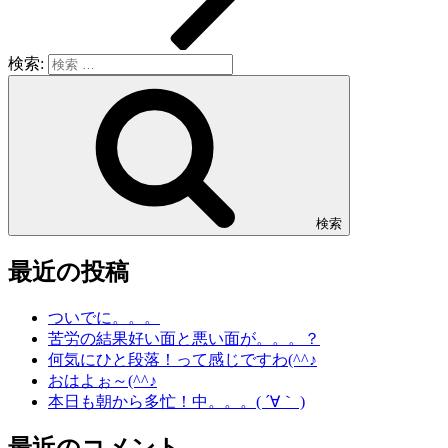
検索:
検索
最近の投稿
ついでに。。。
苦労の結果好い面と悪い面が。。。？
何気にひと段落！って感じですわ(^^♪
おはよぉ～(^^♪
本日も朝から多忙！中。。。( ´∀｀ )