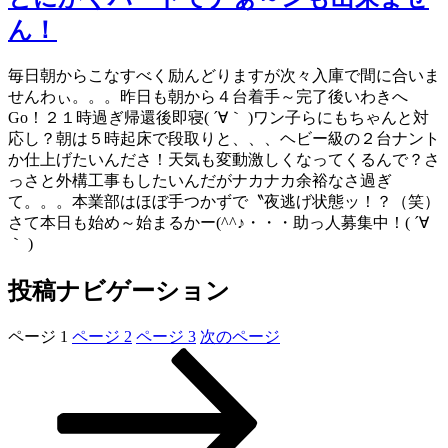
ん！
毎日朝からこなすべく励んどりますが次々入庫で間に合いま
せんわぃ。。。昨日も朝から４台着手～完了後いわきへ
Go！２１時過ぎ帰還後即寝( ´∀｀ )ワン子らにもちゃんと対
応し？朝は５時起床で段取りと、、、ヘビー級の２台ナント
か仕上げたいんださ！天気も変動激しくなってくるんで？さ
っさと外構工事もしたいんだがナカナカ余裕なさ過ぎ
て。。。本業部はほぼ手つかずで〝夜逃げ状態ッ！？（笑）
さて本日も始め～始まるかー(^^♪・・・助っ人募集中！( ´∀
｀ )
投稿ナビゲーション
ページ
1
ページ
2
ページ
3
次のページ