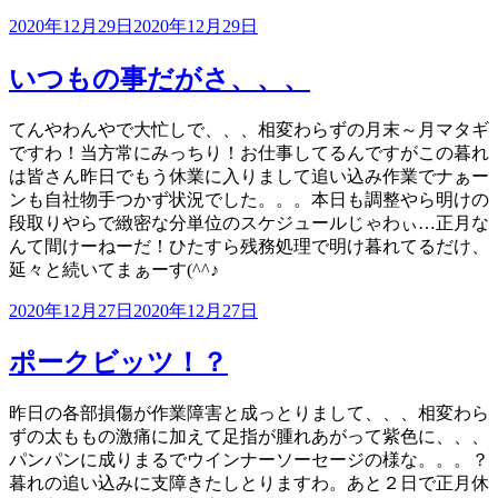
投
2020年12月29日
2020年12月29日
稿
日:
いつもの事だがさ、、、
てんやわんやで大忙しで、、、相変わらずの月末～月マタギ
ですわ！当方常にみっちり！お仕事してるんですがこの暮れ
は皆さん昨日でもう休業に入りまして追い込み作業でナぁー
ンも自社物手つかず状況でした。。。本日も調整やら明けの
段取りやらで緻密な分単位のスケジュールじゃわぃ…正月な
んて間けーねーだ！ひたすら残務処理で明け暮れてるだけ、
延々と続いてまぁーす(^^♪
投
2020年12月27日
2020年12月27日
稿
日:
ポークビッツ！？
昨日の各部損傷が作業障害と成っとりまして、、、相変わら
ずの太ももの激痛に加えて足指が腫れあがって紫色に、、、
パンパンに成りまるでウインナーソーセージの様な。。。？
暮れの追い込みに支障きたしとりますわ。あと２日で正月休