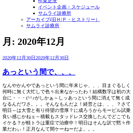
作業近況
イベント企画・スケジュール
サムライ診療所
アーカイブ(旧Ｈ/Ｐ・ヒストリー）
サムライ診療所
月:
2020年12月
投
2020年12月30日
2020年12月30日
稿
日:
あっという間で、、、
なんやかんやであっという間に年末じゃ、、、目まぐるしく
何時に無く大忙しで色々出来なかったわ！結構数字は初の大
台に・・・(^^♪がしかぁ～しッあっという間に消えて無く成
なるんだワさ。。。そんなもんだよ！経営とは、、、？さて
明日～は大雪と有り待望の雪厚？に成ろうからモービル試乗
良い感じかねェ～積載もスタッドレス交換したんでどこでも
イケる？が軽トラは重症で治療中！明日はそんな訳で黙々作
業だわぃ！正月なんて間ケーねーだよ。。。