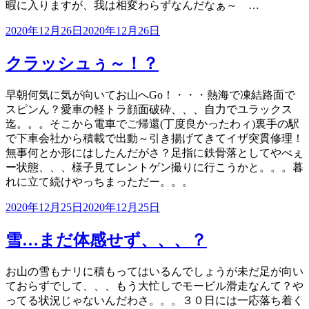
暇に入りますが、我は相変わらずなんだなぁ～ …
投
2020年12月26日
2020年12月26日
稿
日:
クラッシュぅ～！？
早朝何気に気が向いてお山へGo！・・・熱海で凍結路面で
スピンん？愛車の軽トラ顔面破砕、、、自力でユラックス
迄。。。そこから電車でご帰還(丁度良かったわィ)裏手の駅
で下車会社から積載で出動～引き揚げてきてイザ突貫修理！
無事何とか形にはしたんだがさ？足指に鉄骨落としてやべぇ
ー状態、、、様子見てレントゲン撮りに行こうかと。。。暮
れに立て続けやっちまっただー。。。
投
2020年12月25日
2020年12月25日
稿
日:
雪…まだ体感せず、、、？
お山の雪もナリに積もってはいるんでしょうが未だ足が向い
ておらずでして、、、もう大忙しでモービル滑走なんて？や
ってる状況じゃないんだわさ。。。３０日には一応落ち着く