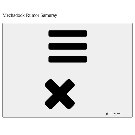
コ
ン
Mechadock Rumor Samuray
テ
ン
ツ
へ
ス
キ
ッ
プ
メニュー