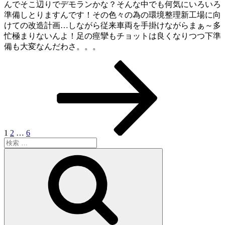
んでそこ辺りでデモランかな？そんな中でも何気にいろいろ
準備しとりますんです！その色々の為の環境整理新工場に向
けての改造計画…しながら従来車両を手掛けながらまぁ～多
忙極まりないんよ！足の痙攣もチョットは良くなりつつ下準
備も大変なんだわさ。。。
ペ
ペ
ペ
次
投
ー
ー
ー
の
稿
ジ
ジ
ジ
ペ
ー
ナ
ジ
ビ
ゲ
1
2
…
6
検
ー
索:
検
シ
索
ョ
ン