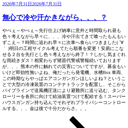
投
2026年7月31日
2026年7月31日
稿
日:
無心で冷や汗かきながら、、、？
やべぇ～やべぇ～先行仕上げ納車に意外と時間取られ昼も
色々考えながら早々に、、、冷や汗出てきて喰ったもんもい
ずこえ～？時間に追われ早々に次車へ食らいつきました( ´∀
｀ )明日の工程サイクル考えてたら順番を変更！安易にこな
せる２台を先行とし色々考えながら終了！？しかし気まぐれ
な雨続きダス！相変わらず猪苗代警戒警報続いております
が、、、熊本の件に触れての災害についてですが、募金もい
いけど即効性無いよね、俺だったら発電機、水槽Box 車両、
この時期ならやっぱエアコンガンガンほしいよね？というこ
とで大型の冷凍装置のコンテナトラックを配置し、そこから
パイプラインで送風機圧送により避難所に送り込む、タンク
ローリーを各所に向けて給油装置つけて配給する！スーパー
ハウスガンガン持ち込んでそれぞれプライバシーコントロー
ルする、、、金は後で十分だからさ。。。
ペ
ペ
ペ
次
投
ー
ー
ー
の