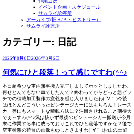
作業近況
イベント企画・スケジュール
サムライ診療所
アーカイブ(旧Ｈ/Ｐ・ヒストリー）
サムライ診療所
カテゴリー:
日記
投
2026年8月6日
2026年8月6日
稿
日:
何気にひと段落！って感じですわ(^^♪
本日超希少な車両無事搬入完了しましてホッとしましたわ。
何せとんでもない車でしたんで？終わってからどっと急ピッ
チでの積載加工製作の意義を感じ入りましたわ( ´∀｀ )今後
はほとんどこういったビンテージカーにはもちろん！レース
カー等にもスマートな積載方法に？注目させれること期待大
でぇ～すわ(^^♪気は抜かず最後のビンテージカー搬送が今月
末に作業する事に成っておりこれでひと段落ですかな？後で
空車状態の荷台の画像もupしときますわ( ´∀｀ )お山の土留