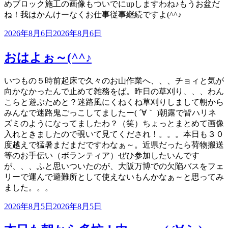
めブロック施工の画像もついでにupしますわね♪もうお盆だ
ね！我はかんけーなくお仕事従事継続ですよ(^^♪
投
2026年8月6日
2026年8月6日
稿
日:
おはよぉ～(^^♪
いつもの５時前起床で久々のお山作業へ、、、チョィと気が
向かなかったんで止めて雑務をば。昨日の草刈り、、、わん
こらと遊ぶためと？迷路風にくねくね草刈りしまして朝から
みんなで迷路鬼ごっこしてましたー( ´∀｀ )朝露で皆ハリネ
ズミのようになってましたわ？（笑）ちょっとまとめて画像
入れときましたので覗いて見てくだされ！。。。本日も３０
度越えで猛暑まだまだですわなぁ～。近県だったら荷物搬送
等のお手伝い（ボランティア）ぜひ参加したいんです
が、、、ふと思いついたのが、大阪万博での欠陥バスをフェ
リーで運んで避難所として使えないもんかなぁ～と思ってみ
ました。。。
投
2026年8月5日
2026年8月5日
稿
日: