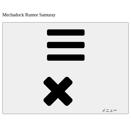
コ
ン
Mechadock Rumor Samuray
テ
ン
ツ
へ
ス
キ
ッ
プ
メニュー