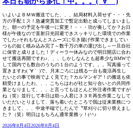
本日も朝から多忙！中。。。( ´∀｀ )
いよいよＢＭＷ搬送でした、、、結局材料入荷せず・・・先
方の手配ミス！急遽突貫加工で暫定出動と成ってしまいまし
た。朝一の予定を午後一に変更！・・・功が奏してか？お日
様が午後なので直射日光回避できスッキリした環境での作業
でした♪それもなんとスムーズに引き揚げ作業できましてい
つもの如く積み込み完了～数千万の車の運び出し～一旦自社
に保管と成りました！ディーラー休みなので明日開店に合わ
せて搬送再開ですわ♪、、、しかしなんとも超希少なBMWで
して国内でも数台のうちの１台のようです。。。写真撮って
置きますわ( ´∀｀ )で、月末ごろには残る一台も復活再生し
たいとの事で映画でよく見てた？カルマンギア！の搬送も依
頼受けましたわ、、、こちらはわが社と知り合いとの共同作
業となりまして、、、と言ってもほとんど外注者作業ですが
ね（笑）並行して本日は助っ人君に３３Ｒ再生作業こなして
いただいとりまして、落ち着いたところで我は従来業務につ
きまして、、、中途半端でしたんで〝草刈りに切り替えまし
た？（笑）明日はもちろん通常業務ッ！(^^♪
投
2026年8月4日
2026年8月4日
稿