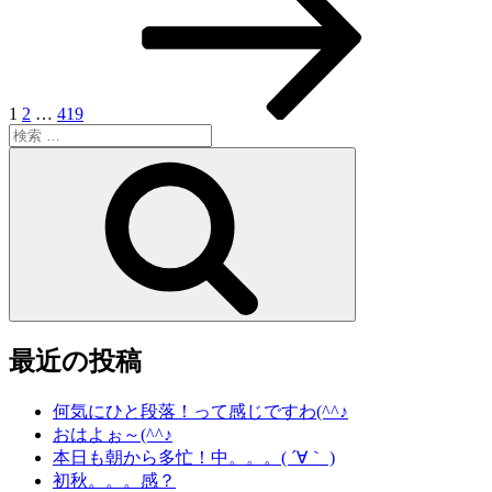
稿
ジ
ジ
ジ
ペ
ー
ナ
ジ
ビ
ゲ
1
2
…
419
検
ー
索:
検
シ
索
ョ
ン
最近の投稿
何気にひと段落！って感じですわ(^^♪
おはよぉ～(^^♪
本日も朝から多忙！中。。。( ´∀｀ )
初秋。。。感？