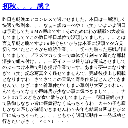
日:
初秋。。。感？
昨日も朝晩エアコンレスで過ごせました。本日は一層涼しく
快適で秋到来、、、なぁ～訳ねーべや！（笑）いよいよ明日
は予定してたＢMW搬出です！そのためにわが積載の大改造
してまして？この数日半日単位で没頭してました。。。とは
言え早朝と晩ですよ♪９時ぐらいからは本業に没頭？夕方見
切りついたところから継続作業、、、切った貼った悪戦苦闘
してまして、プラズマカッターで車体切り刻み？新たな部材
溶接で組み付け。。。一応イメージ通りほぼ完成させまして
のぶっつけ本番で引き揚げ作業で～す。あまり夢中になりす
ぎて（笑）記念写真全く残せてませんで、完成後後出し掲載
となりますわ！さてさてこの天気で野良作業ほとんどできま
せんで、ひざ上まで雑草伸びてしまい草刈り大変じゃわい。
んでもってなぜか巨峰房が少ない事に気づきまして、、、ナ
ント‼カラスどもが食い散らかしてましたー！明日霞網かけ
て防御しなきゃ皆に振舞得なく成っちゃうわ！カモの子も寂
しかな３匹しか確認できませんわ？去年も結局８匹ほどが２
匹に成っちゃったし、、、ともかく明日試動作～一発成功と
行きたいがさ（ ＾ω＾）・・・