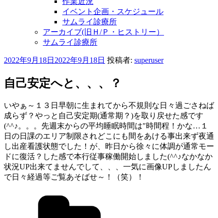
作業近況
イベント企画・スケジュール
サムライ診療所
アーカイブ(旧Ｈ/Ｐ・ヒストリー）
サムライ診療所
投
2022年9月18日
2022年9月18日
投稿者:
superuser
稿
日:
自己安定へと、、、？
いやぁ～１３日早朝に生まれてから不規則な日々過ごさねば
成らず？やっと自己安定期(通常期？)を取り戻せた感です
(^^♪。。。先週末からの平均睡眠時間は″時間程！かな…１
日の日課のエリア制限されどこにも間をあける事出来ず夜通
し出産看護状態でした！が、昨日から徐々に体調が通常モー
ドに復活？した感で本行従事稼働開始しました(^^♪なかなか
状況UP出来てませんでして、、、一気に画像UPしましたん
で日々経過等ご覧あそばせ～！（笑）！
カ
テ
ゴ