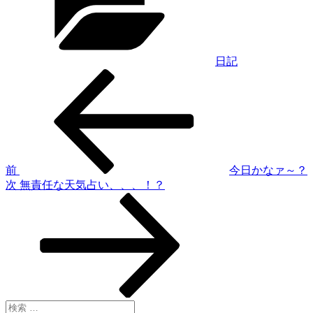
リ
ー
日記
過
投
去
稿
の
投
ナ
稿
ビ
ゲ
前
今日かなァ～？
次
次
無責任な天気占い、、、！？
ー
の
シ
投
稿
ョ
ン
検