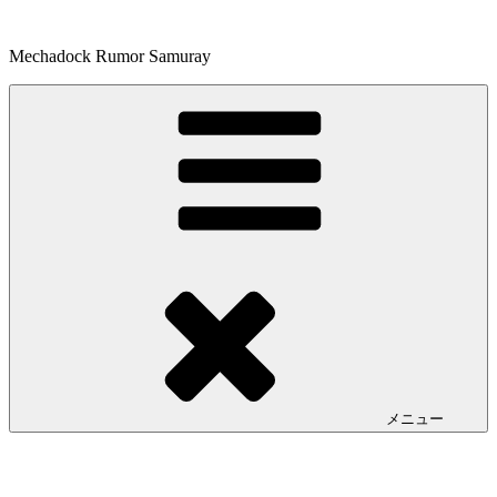
コ
ン
Mechadock Rumor Samuray
テ
ン
ツ
へ
ス
キ
ッ
プ
メニュー