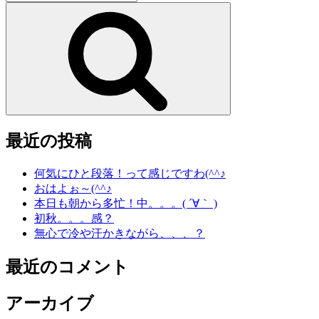
索:
検
索
最近の投稿
何気にひと段落！って感じですわ(^^♪
おはよぉ～(^^♪
本日も朝から多忙！中。。。( ´∀｀ )
初秋。。。感？
無心で冷や汗かきながら、、、？
最近のコメント
アーカイブ