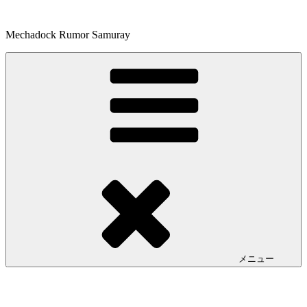
コ
ン
Mechadock Rumor Samuray
テ
ン
ツ
へ
ス
キ
ッ
プ
メニュー