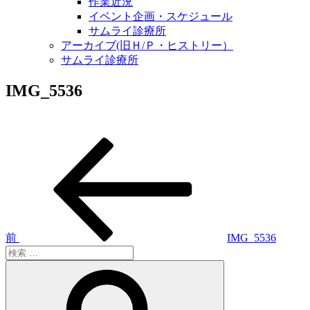
作業近況
イベント企画・スケジュール
サムライ診療所
アーカイブ(旧Ｈ/Ｐ・ヒストリー）
サムライ診療所
IMG_5536
過
投
去
稿
の
投
ナ
稿
ビ
ゲ
前
IMG_5536
検
ー
索:
検
シ
索
ョ