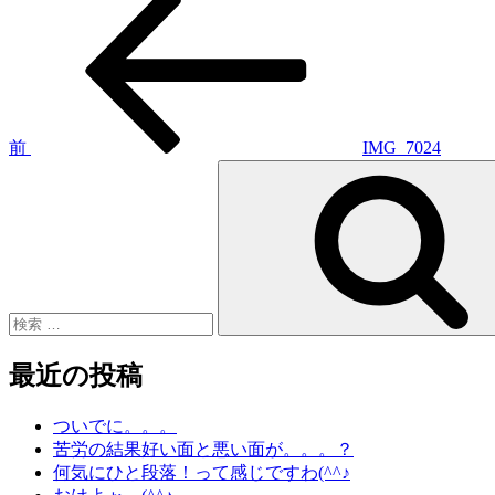
投
去
稿
の
投
ナ
稿
ビ
ゲ
前
IMG_7024
検
ー
索:
シ
ョ
ン
最近の投稿
ついでに。。。
苦労の結果好い面と悪い面が。。。？
何気にひと段落！って感じですわ(^^♪