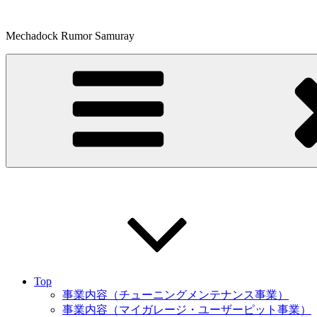
コ
ン
Mechadock Rumor Samuray
テ
ン
ツ
へ
ス
キ
ッ
プ
Top
事業内容（チューニングメンテナンス事業）
事業内容（マイガレージ・ユーザーピット事業）