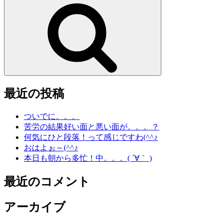
索:
検
索
最近の投稿
ついでに。。。
苦労の結果好い面と悪い面が。。。？
何気にひと段落！って感じですわ(^^♪
おはよぉ～(^^♪
本日も朝から多忙！中。。。( ´∀｀ )
最近のコメント
アーカイブ