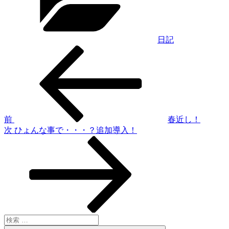
リ
ー
日記
過
投
去
稿
の
投
ナ
稿
ビ
ゲ
前
春近し！
次
次
ひょんな事で・・・？追加導入！
ー
の
シ
投
稿
ョ
ン
検