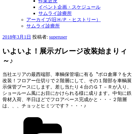
作業近況
イベント企画・スケジュール
サムライ診療所
アーカイブ(旧Ｈ/Ｐ・ヒストリー）
サムライ診療所
投
2018年3月1日
投稿者:
superuser
稿
日:
いよいよ！展示ガレージ改装始まりィ
～♪
当社エリアの最西端部、車輌保管場に有る〝ボロ倉庫？を大
改装！フロアー仕切りで２階層にして、その１階部を車輌展
示保管ブースにします。差し当たり４台のＧＴ－Ｒが入り、
ショールーム風にお目にかけられる様に成ります。中旬に鉄
骨材入荷、半日ほどでフロアベース完成かと・・・２階層
は、、、チョッとヒミツです？・・・♪
カ
テ
ゴ