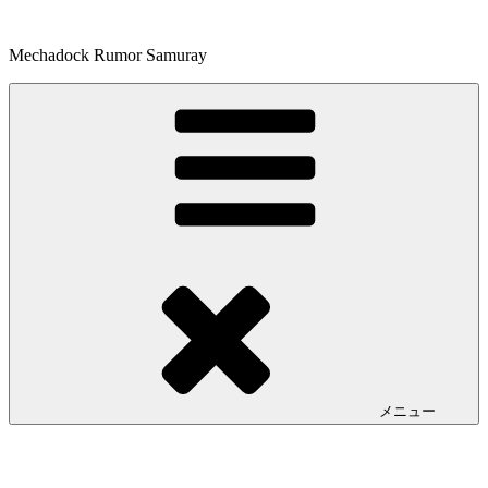
コ
ン
Mechadock Rumor Samuray
テ
ン
ツ
へ
ス
キ
ッ
プ
メニュー