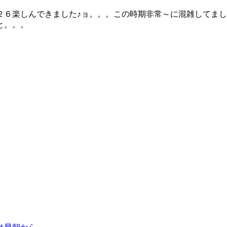
２６楽しんできました♪ョ。。。この時期非常～に混雑してま
と。。。