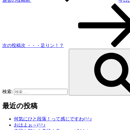
過去の投稿
前
今日
次の投稿
次
・・・足りン！？
検索:
最近の投稿
何気にひと段落！って感じですわ(^^♪
おはよぉ～(^^♪