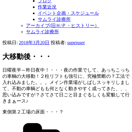
ブログ
作業近況
イベント企画・スケジュール
サムライ診療所
アーカイブ(旧Ｈ/Ｐ・ヒストリー）
サムライ診療所
投稿日:
2018年3月20日
投稿者:
superuser
大移動後・・・
日曜夜半～昨日夜中！・・・夜の作業でして、あっちこっち
の車輌の大移動！２柱リフトも強引に、究極禁断の？工法で
入れ込みました。。。メイン作業場がしばしスッキリしまし
て、不動の車輌どもも何となく動きやすく成ってきた、、、
思い込みですが？さてさて日ごと目まぐるしくも変貌して行
きまぁース♪
東側第２工場の床面・・・？