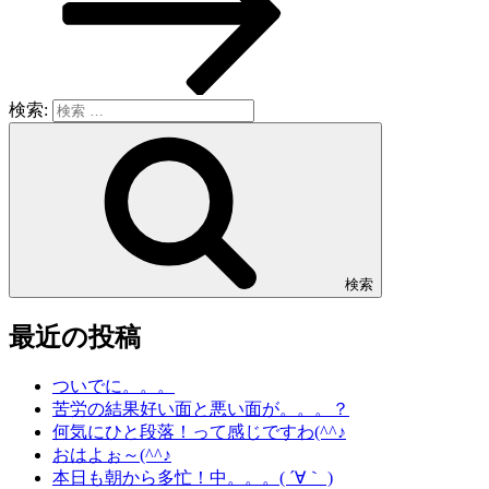
検索:
検索
最近の投稿
ついでに。。。
苦労の結果好い面と悪い面が。。。？
何気にひと段落！って感じですわ(^^♪
おはよぉ～(^^♪
本日も朝から多忙！中。。。( ´∀｀ )