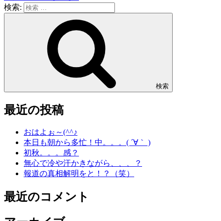
検索:
検索
最近の投稿
おはよぉ～(^^♪
本日も朝から多忙！中。。。( ´∀｀ )
初秋。。。感？
無心で冷や汗かきながら、、、？
報道の真相解明をと！？（笑）
最近のコメント