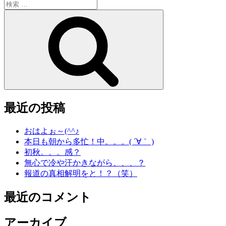
検
索:
検
索
最近の投稿
おはよぉ～(^^♪
本日も朝から多忙！中。。。( ´∀｀ )
初秋。。。感？
無心で冷や汗かきながら、、、？
報道の真相解明をと！？（笑）
最近のコメント
アーカイブ