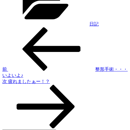
リ
ー
日記
過
投
去
稿
の
投
ナ
稿
ビ
ゲ
前
整形手術・・・
いよいよ♪
ー
次
次
疲れましたぁー！？
シ
の
投
ョ
稿
ン