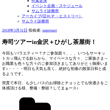
作業近況
イベント企画・スケジュール
サムライ診療所
アーカイブ(旧Ｈ/Ｐ・ヒストリー）
サムライ診療所
投
2018年3月31日
投稿者:
superuser
稿
日:
寿司ツアーin金沢＋ひがし茶屋街！
今回も‘バラエティー？ナご参加面々、、、いつもサーキッ
トカッ飛んでる奴らから、マイペースな方々、ご家族さま～
お職業も色々な方々のご参加頂きましてありがとぅ御座いま
す♪・・・・明日も天気も良く、絶好な初春の散策日和と成
るようです。
突貫で本日、も少しバスのお掃除とチョッとでも快適さをご
体感頂ける様、整備・整頓？してまぁース♪
カ
テ
ゴ