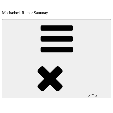
コ
ン
Mechadock Rumor Samuray
テ
ン
ツ
へ
ス
キ
ッ
プ
メニュー