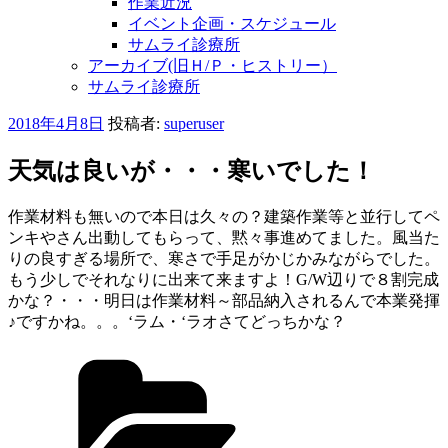
作業近況
イベント企画・スケジュール
サムライ診療所
アーカイブ(旧Ｈ/Ｐ・ヒストリー）
サムライ診療所
投
2018年4月8日
投稿者:
superuser
稿
日:
天気は良いが・・・寒いでした！
作業材料も無いので本日は久々の？建築作業等と並行してペ
ンキやさん出動してもらって、黙々事進めてました。風当た
りの良すぎる場所で、寒さで手足がかじかみながらでした。
もう少しでそれなりに出来て来ますよ！G/W辺りで８割完成
かな？・・・明日は作業材料～部品納入されるんで本業発揮
♪ですかね。。。
‘ラム・‘ラオさてどっちかな？
カ
テ
ゴ
リ
ー