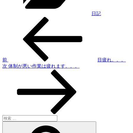
日記
過
投
去
稿
の
投
ナ
稿
ビ
ゲ
前
目疲れ。。。
次
次
体制が悪い作業は疲れます。。。
ー
の
シ
投
稿
ョ
ン
検
索:
検
索