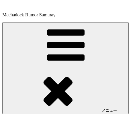
コ
ン
Mechadock Rumor Samuray
テ
ン
ツ
へ
ス
キ
ッ
プ
メニュー