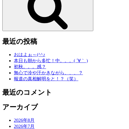
ン
最近の投稿
おはよぉ～(^^♪
本日も朝から多忙！中。。。( ´∀｀ )
初秋。。。感？
無心で冷や汗かきながら、、、？
報道の真相解明をと！？（笑）
最近のコメント
アーカイブ
2026年8月
2026年7月