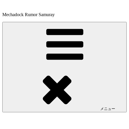
コ
ン
Mechadock Rumor Samuray
テ
ン
ツ
へ
ス
キ
ッ
プ
メニュー