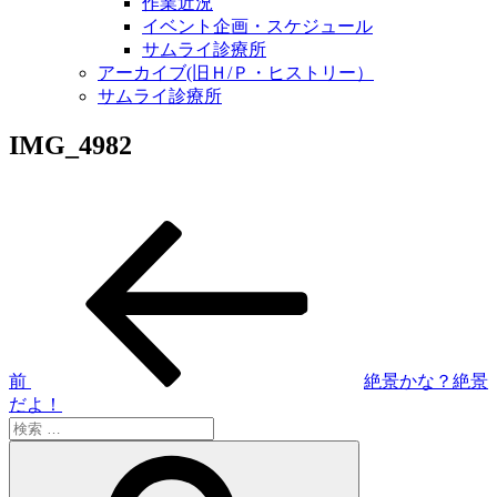
作業近況
イベント企画・スケジュール
サムライ診療所
アーカイブ(旧Ｈ/Ｐ・ヒストリー）
サムライ診療所
IMG_4982
過
投
去
稿
の
投
ナ
稿
ビ
ゲ
前
絶景かな？絶景
だよ！
ー
検
シ
索:
検
索
ョ