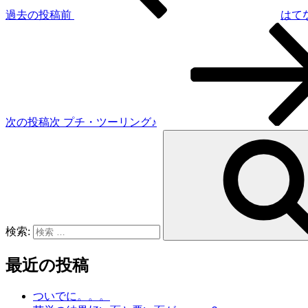
過去の投稿
前
はて
次の投稿
次
プチ・ツーリング♪
検索:
最近の投稿
ついでに。。。