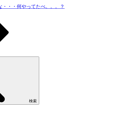
な・・・何やってたべ。。。？
検索