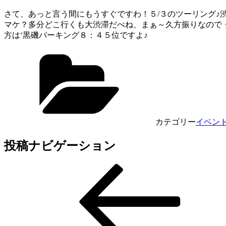
さて、あっと言う間にもうすぐですわ！５/３のツーリング♪
マケ？多分どこ行くも大渋滞だべね、まぁ～久方振りなので
方は‘黒磯パーキング８：４５位ですよ♪
カテゴリー
イベン
投稿ナビゲーション