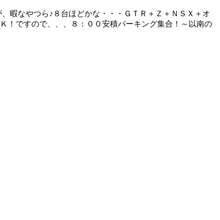
が、暇なやつら♪８台ほどかな・・・ＧＴＲ＋Ｚ＋ＮＳＸ＋オ
ＯＫ！ですので、、、８：００安積パーキング集合！～以南の