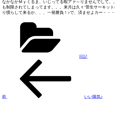
なかなかＭｙくるま、いじってる暇アァ～りませんでして。
も制限されてしまってます。。。来月は久々‘菅生サーキッ
り慣らして来るか、、、一発勝負！♪で、済ませよカー・・
カ
テ
ゴ
リ
ー
日記
過
投
去
稿
の
投
ナ
稿
ビ
ゲ
前
いい陽気♪
次
ー
の
シ
投