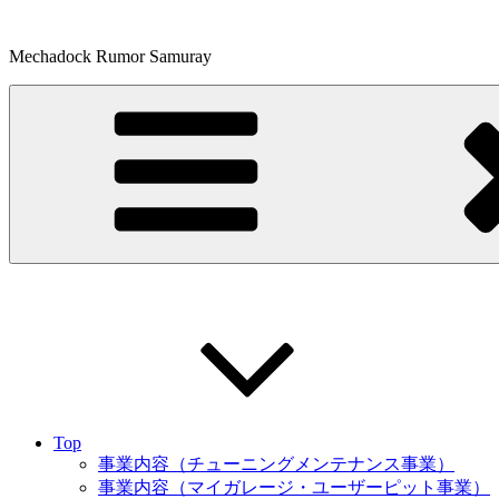
コ
ン
Mechadock Rumor Samuray
テ
ン
ツ
へ
ス
キ
ッ
プ
Top
事業内容（チューニングメンテナンス事業）
事業内容（マイガレージ・ユーザーピット事業）