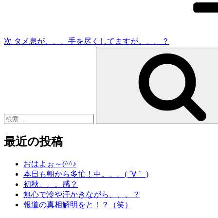
稿
ョ
ン
次
タメ息が、、、手を尽くしてますが。。。？
検
索:
最近の投稿
おはよぉ～(^^♪
本日も朝から多忙！中。。。( ´∀｀ )
初秋。。。感？
無心で冷や汗かきながら、、、？
報道の真相解明をと！？（笑）