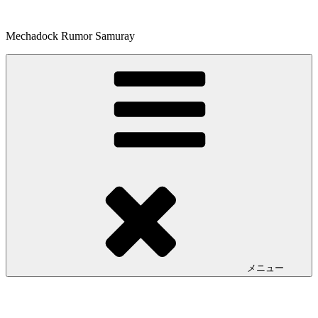
コ
ン
Mechadock Rumor Samuray
テ
ン
ツ
へ
ス
キ
ッ
プ
メニュー