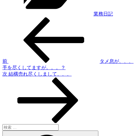
業務日記
過
投
去
稿
の
投
ナ
稿
ビ
ゲ
前
タメ息が、、、
手を尽くしてますが。。。？
ー
次
次
結構売れ尽くしまして、、、
シ
の
投
ョ
稿
ン
検
索:
検