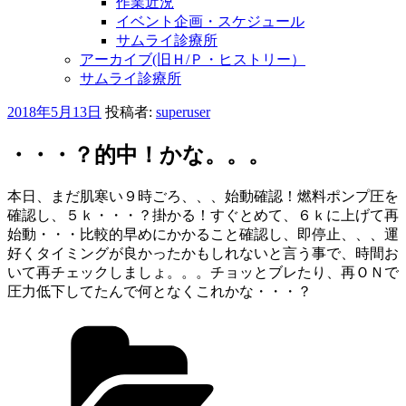
作業近況
イベント企画・スケジュール
サムライ診療所
アーカイブ(旧Ｈ/Ｐ・ヒストリー）
サムライ診療所
投
2018年5月13日
投稿者:
superuser
稿
日:
・・・？的中！かな。。。
本日、まだ肌寒い９時ごろ、、、始動確認！燃料ポンプ圧を
確認し、５ｋ・・・？掛かる！すぐとめて、６ｋに上げて再
始動・・・比較的早めにかかること確認し、即停止、、、運
好くタイミングが良かったかもしれないと言う事で、時間お
いて再チェックしましょ。。。
チョッとブレたり、再ＯＮで
圧力低下してたんで何となくこれかな・・・？
カ
テ
ゴ
リ
ー