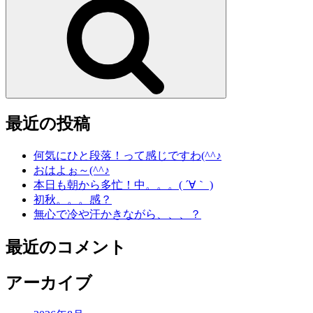
索
最近の投稿
何気にひと段落！って感じですわ(^^♪
おはよぉ～(^^♪
本日も朝から多忙！中。。。( ´∀｀ )
初秋。。。感？
無心で冷や汗かきながら、、、？
最近のコメント
アーカイブ