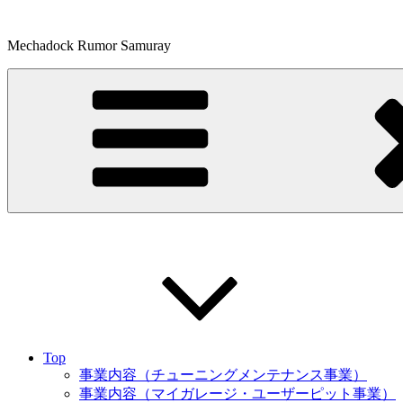
コ
ン
Mechadock Rumor Samuray
テ
ン
ツ
へ
ス
キ
ッ
プ
Top
事業内容（チューニングメンテナンス事業）
事業内容（マイガレージ・ユーザーピット事業）