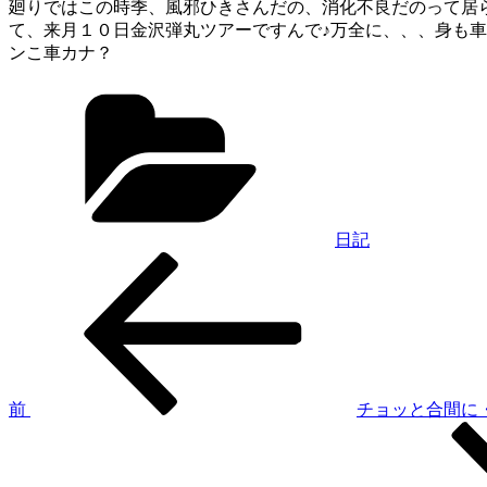
廻りではこの時季、風邪ひきさんだの、消化不良だのって居
て、来月１０日金沢弾丸ツアーですんで♪万全に、、、身も車
ンこ車カナ？
カ
テ
ゴ
リ
ー
日記
過
投
去
稿
の
投
ナ
稿
ビ
ゲ
前
チョッと合間に
次
ー
の
シ
投