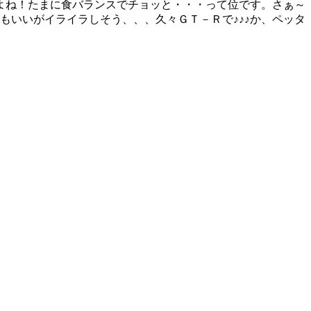
よね！たまに食バランスでチョッと・・・って位です。さぁ～
もいいがイライラしそう、、、久々ＧＴ－Ｒで♪♪♪か、ペッタ