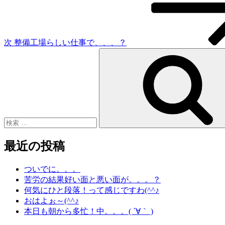
稿
ョ
ン
次
整備工場らしい仕事で、、、？
検
索:
最近の投稿
ついでに。。。
苦労の結果好い面と悪い面が。。。？
何気にひと段落！って感じですわ(^^♪
おはよぉ～(^^♪
本日も朝から多忙！中。。。( ´∀｀ )