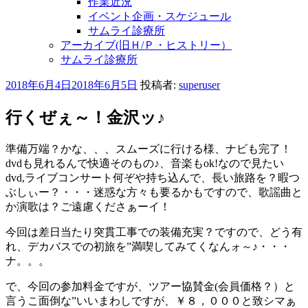
作業近況
イベント企画・スケジュール
サムライ診療所
アーカイブ(旧Ｈ/Ｐ・ヒストリー）
サムライ診療所
投
2018年6月4日
2018年6月5日
投稿者:
superuser
稿
日:
行くぜぇ～！金沢ッ♪
準備万端？かな、、、スムーズに行ける様、ナビも完了！
dvdも見れるんで快適そのもの♪、音楽もok!なので見たい
dvd,ライブコンサート何ぞや持ち込んで、長い旅路を？暇つ
ぶしぃー？・・・迷惑な方々も要るかもですので、歌謡曲と
か演歌は？ご遠慮くださぁーイ！
今回は差日当たり突貫工事での装備充実？ですので、どう有
れ、デカバスでの初旅を”満喫してみてくなんォ～♪・・・
ナ。。。
で、今回の参加料金ですが、ツアー協賛金(会員価格？）と
言うこ面倒な”いいまわしですが、￥８，０００と致シマぁ