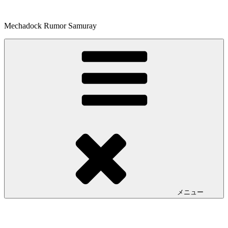
コ
ン
Mechadock Rumor Samuray
テ
ン
ツ
へ
ス
キ
ッ
プ
メニュー