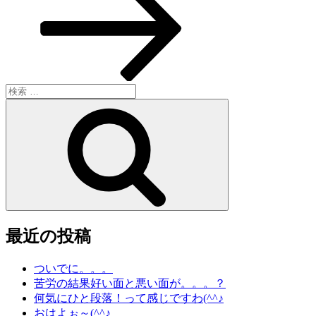
稿
ョ
ン
検
索:
検
索
最近の投稿
ついでに。。。
苦労の結果好い面と悪い面が。。。？
何気にひと段落！って感じですわ(^^♪
おはよぉ～(^^♪