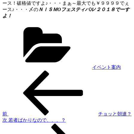
ース！破格値ですよ♪・・・まぁ～最大でも￥９９９９でぇ
ース♪・・・〆の
ＮＩＳＭОフェスティバル‘２０１８でーす
よ！
カ
テ
ゴ
リ
ー
イベント案内
過
投
去
稿
の
投
ナ
稿
ビ
ゲ
前
チョッと朝連？
次
次
若者ばかりなので、、、？
ー
の
シ
投