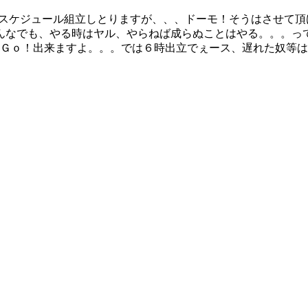
々スケジュール組立しとりますが、、、ドーモ！そうはさせて
んなでも、やる時はヤル、やらねば成らぬことはやる。。。っ
りＧｏ！出来ますよ。。。では６時出立でぇース、遅れた奴等は