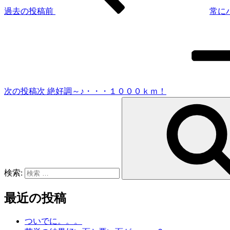
過去の投稿
前
常に
次の投稿
次
絶好調～♪・・・１０００ｋｍ！
検索:
最近の投稿
ついでに。。。