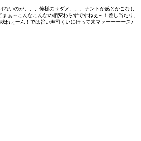
頂けないのが、、、俺様のサダメ。。。ナントか感とかこなし
てまぁ～こんなこんなの相変わらずですねぇ～！差し当たり、
残ねぇーん！では旨い寿司くいに行って来マァーーーース♪