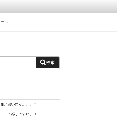
ュー
検索
。
い面と悪い面が。。。？
！って感じですわ(^^♪