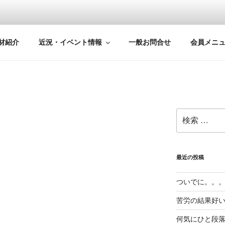
材紹介
近況・イベント情報
一般お問合せ
会員メニ
検
索:
最近の投稿
ついでに。。
苦労の結果好
何気にひと段落