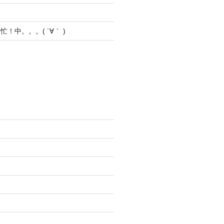
！中。。。( ´∀｀ )