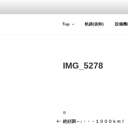
コ
ン
テ
Mechadock Rumor Samuray
ン
Top
軌跡(抜粋)
設備機
ツ
へ
ス
キ
ッ
IMG_5278
プ
投
前
過
稿
去
絶好調～♪・・・１０００ｋｍ！
の